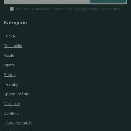
Souhlasím se
zpracováním osobních údajů
za účelem rozesílky newsletteru.
Kategorie
Trička
Polokošile
Košile
Mikiny
Bundy
Tepláky
Spodní prádlo
Náramky
Doplňky
Dárky pro muže