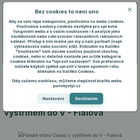
Bez cookies to není ono
0
ks
+420 731 292 460
CZK
0 Kč
(Po-Pá, 8-16 hod.)
Aby se vám lépe nakupovalo, používáme na webu cookies.
Používáme soubory cookies nezbytné pro správné
fungování webu a s vaším souhlasem i k analýze jeho
Menu
Přihlášení
návštěvnosti nebo zobrazování relevantních reklamních
sdělení. Přístup k nim máme jen my a naši partneři (např.
vyhledávače nebo sociální sítě). Kliknutím na tlačítko
"Souhlasím" nám dáváte souhlas používat všechny
Hledat
cookies, nebo si detailně nastavte jen určité kategorie
cookies kliknutím na "Upravit nastavení". Své preference
můžete kdykoli zpětně upravit v levém spodním rohu
kliknutím na tlačítko Cookies.
Díky vašemu souhlasu, můžeme zlepšovat kvalitu webu
Úvod
Pánské oblečení
Trička
Pánské tričko Classic s výstřihem do V
panskystyl.cz
- Fialová
Nastavení
Souhlasím
Pánské tričko Classic s
výstřihem do V - Fialová