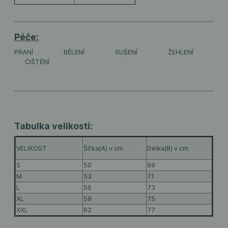
Péče:
PRANÍ
BĚLENÍ
SUŠENÍ
ŽEHLENÍ
ČIŠTĚNÍ
Tabulka velikostí:
VELIKOST
Šířka(A) v cm
Délka(B) v cm
S
50
69
M
53
71
L
56
73
XL
59
75
XXL
62
77