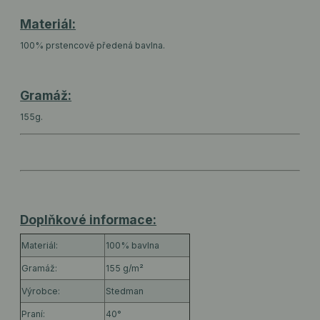
Materiál:
100% prstencově předená bavlna.
Gramáž:
155g.
Doplňkové informace:
Materiál:
100% bavlna
Gramáž:
155 g/m²
Výrobce:
Stedman
Praní:
40°