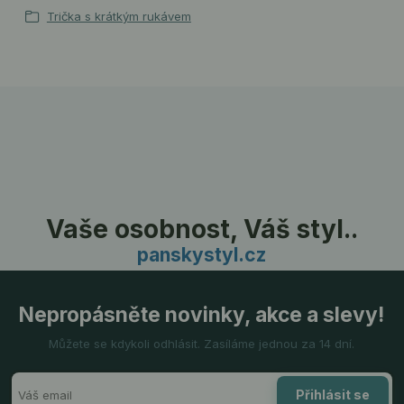
Trička s krátkým rukávem
Vaše osobnost, Váš styl..
panskystyl.cz
Nepropásněte novinky, akce a slevy!
Můžete se kdykoli odhlásit. Zasíláme jednou za 14 dní.
Přihlásit se