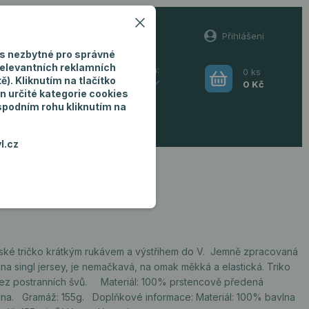
60
Přihlášení
(Po-Pá, 8-16 hod.)
s nezbytné pro správné
relevantních reklamních
0
ks
Hledat
). Kliknutím na tlačítko
CZK
0 Kč
n určité kategorie cookies
 spodním rohu kliknutím na
ro muže
l.cz
ské tričko krátkým rukávem a výstřihem do V. Jemně zpracovaná
na singl jersey, je nemačkavá, na omak měkká a elastická. Triko
bez postranních švů. Materiál: 100% prstencově předená
lna. Gramáž: 155g. Doplňkové informace: Materiál: 100% bavlna