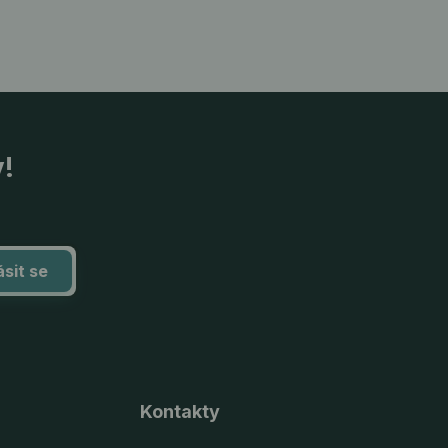
y!
ásit se
Kontakty