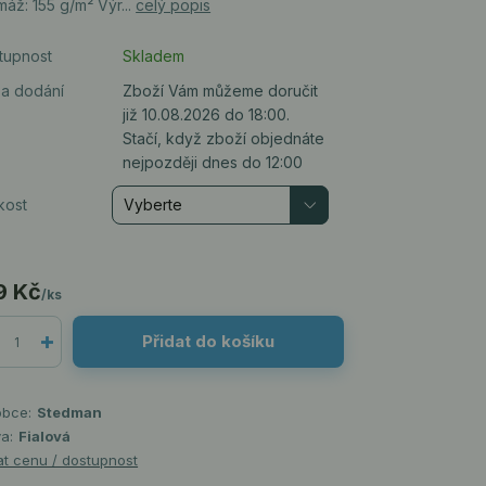
áž: 155 g/m² Výr...
celý popis
tupnost
Skladem
a dodání
Zboží Vám můžeme doručit
již 10.08.2026 do 18:00.
Stačí, když zboží objednáte
nejpozději dnes do 12:00
kost
9 Kč
/
ks
Přidat do košíku
obce:
Stedman
a:
Fialová
at cenu / dostupnost