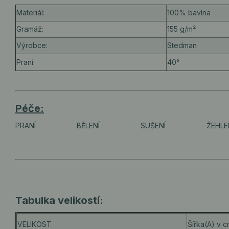
Materiál:
100% bavlna
Gramáž:
155 g/m²
Výrobce:
Stedman
Praní:
40°
Péče:
PRANÍ
BĚLENÍ
SUŠENÍ
ŽEHLE
Tabulka velikostí:
VELIKOST
Šířka(A) v 