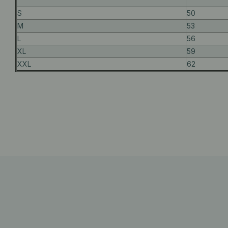
S
50
M
53
L
56
XL
59
XXL
62