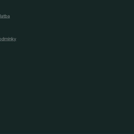
latba
odmínky