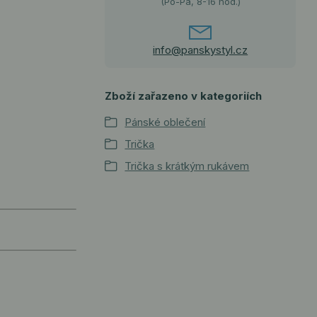
(Po-Pá, 8-16 hod.)
info@panskystyl.cz
Zboží zařazeno v kategoriích
Pánské oblečení
Trička
Trička s krátkým rukávem