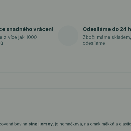
ce snadného vrácení
Odesíláme do 24 h
e z více jak 1000
Zboží máme skladem,
tů
odesíláme
covaná bavlna
singl jersey
, je nemačkavá, na omak měkká a elasti