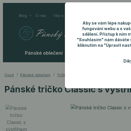
Blog
O nás
Vše o nákupu
Kontakty
Aby se vám lépe nakup
fungování webu a s vaš
sdělení. Přístup k nim 
"Souhlasím" nám dáváte so
kliknutím na "Upravit nas
Pánské oblečení
Pánské doplňky
P
Dík
Úvod
Pánské oblečení
Trička
Pánské tričko Classic s výstři
Pánské tričko Classic s výstř