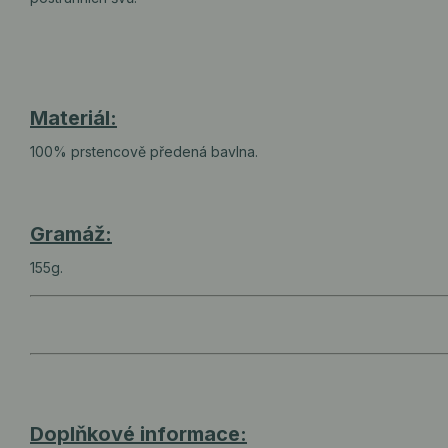
Materiál:
100% prstencově předená bavlna.
Gramáž:
155g.
Doplňkové informace: