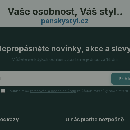
Vaše osobnost, Váš styl..
panskystyl.cz
epropásněte novinky, akce a slev
Můžete se kdykoli odhlásit. Zasíláme jednou za 14 dní.
Přihl
Souhlasím se
zpracováním osobních údajů
za účelem rozesílky newsletteru.
 odkazy
U nás platíte bezpečně