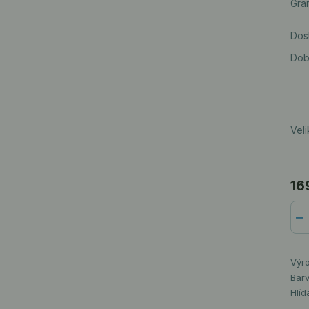
Gram
Dos
Dob
Veli
16
Výr
Barv
Hlíd