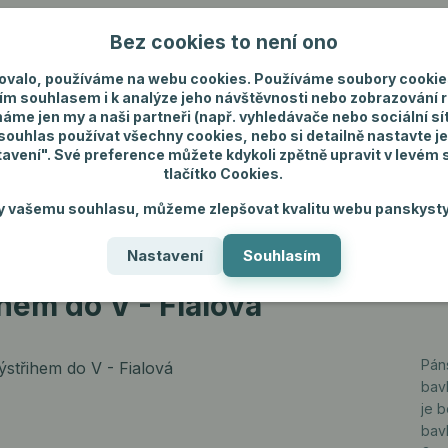
Bez cookies to není ono
Nevíte si rady? Zavolejte.
+420 731 292 4
ovalo, používáme na webu cookies. Používáme soubory cookie
ím souhlasem i k analýze jeho návštěvnosti nebo zobrazování 
máme jen my a naši partneři (např. vyhledávače nebo sociální sítě
uhlas používat všechny cookies, nebo si detailně nastavte je
tavení". Své preference můžete kdykoli zpětně upravit v levém
tlačítko Cookies.
ánské spodní prádlo
Pánské šperky
Dárky p
y vašemu souhlasu, můžeme zlepšovat kvalitu webu panskysty
Nastavení
Souhlasím
hem do V - Fialová
ihem do V - Fialová
Pán
bavl
je 
bav