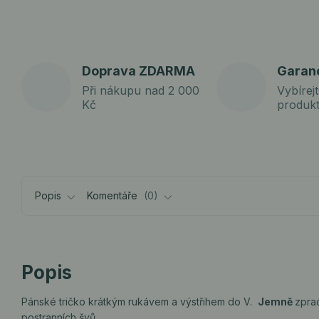
Doprava ZDARMA
Garan
Při nákupu nad 2 000
Vybírejt
Kč
produk
Popis
Komentáře
0
Popis
Pánské tričko krátkým rukávem a výstřihem do V.
Jemně
zpra
postranních švů.