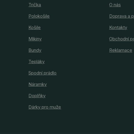
Trička
O nás
Polokošile
Doprava a p
Košile
Kontakty
Mikiny
Obchodní p
Bundy
Reklamace
Tepláky
Spodní prádlo
Náramky
Doplňky
Dárky pro muže