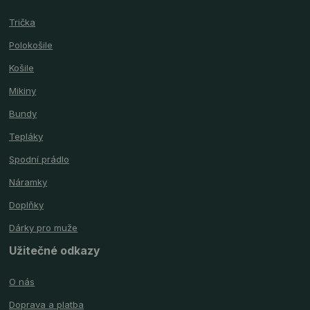
Trička
Polokošile
Košile
Mikiny
Bundy
Tepláky
Spodní prádlo
Náramky
Doplňky
Dárky pro muže
Užitečné odkazy
O nás
Doprava a platba