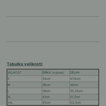
Tabulka velikostí:
VELIKOST
ŠÍŘKA (v pase)
DÉLKA
S
34cm
47,6cm
M
36cm
49cm
L
38cm
50,35cm
XL
41cm
51,7cm
XXL
45cm
53,3cm