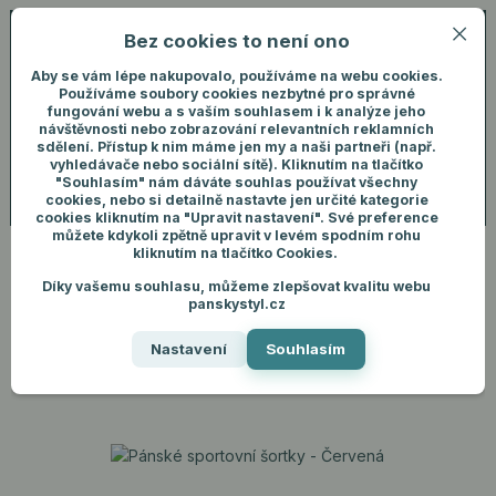
Bez cookies to není ono
0
ks
+420 731 292 460
CZK
0 Kč
(Po-Pá, 8-16 hod.)
Aby se vám lépe nakupovalo, používáme na webu cookies.
Používáme soubory cookies nezbytné pro správné
fungování webu a s vaším souhlasem i k analýze jeho
Menu
Přihlášení
návštěvnosti nebo zobrazování relevantních reklamních
sdělení. Přístup k nim máme jen my a naši partneři (např.
vyhledávače nebo sociální sítě). Kliknutím na tlačítko
"Souhlasím" nám dáváte souhlas používat všechny
Hledat
cookies, nebo si detailně nastavte jen určité kategorie
cookies kliknutím na "Upravit nastavení". Své preference
můžete kdykoli zpětně upravit v levém spodním rohu
kliknutím na tlačítko Cookies.
Díky vašemu souhlasu, můžeme zlepšovat kvalitu webu
Úvod
Pánské oblečení
Kraťasy
Pánské sportovní šortky - Červená
panskystyl.cz
Pánské sportovní šortky -
Nastavení
Souhlasím
Červená