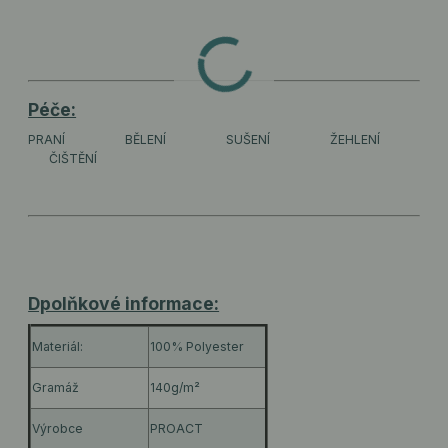
Péče:
PRANÍ
BĚLENÍ
SUŠENÍ
ŽEHLENÍ
ČIŠTĚNÍ
Dpolňkové informace:
Materiál:
100% Polyester
Gramáž
140g/m²
Výrobce
PROACT