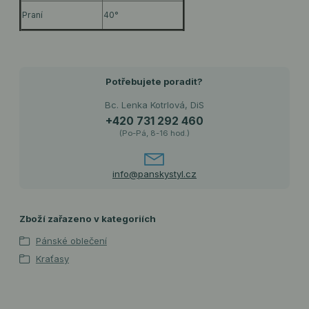
Praní
40°
Potřebujete poradit?
Bc. Lenka Kotrlová, DiS
+420 731 292 460
(Po-Pá, 8-16 hod.)
info@panskystyl.cz
Zboží zařazeno v kategoriích
Pánské oblečení
Kraťasy