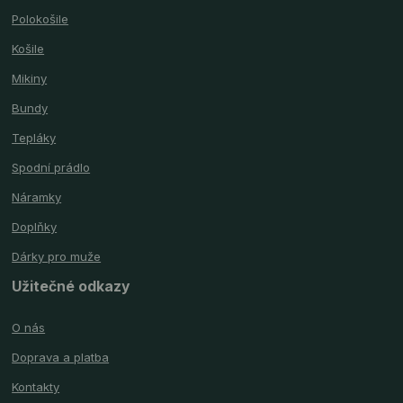
Polokošile
Košile
Mikiny
Bundy
Tepláky
Spodní prádlo
Náramky
Doplňky
Dárky pro muže
Užitečné odkazy
O nás
Doprava a platba
Kontakty