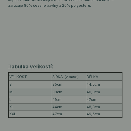
zaručuje 80% česané bavlny a 20% polyesteru.
Tabulka velikostí:
VELIKOST
ŠÍŘKA (v pase)
DÉLKA
S
35cm
44,5cm
M
38cm
46,3cm
L
41cm
47cm
XL
44cm
48,8cm
XXL
47cm
49,5cm