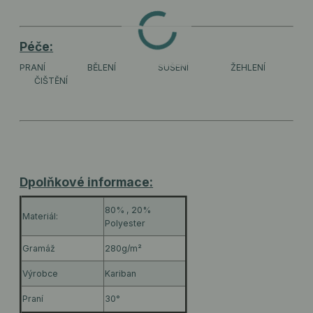
Péče:
PRANÍ
BĚLENÍ
SUŠENÍ
ŽEHLENÍ
ČIŠTĚNÍ
Dpolňkové informace:
80% , 20%
Materiál:
Polyester
Gramáž
280g/m²
Výrobce
Kariban
Praní
30°