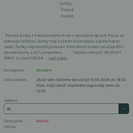
Pánské šortky z francouzského froté v nesrážlivé úpravě. Pas je se
stahovací šnůrkou, šortky mají 2 přední boční kapsy a jednu kapsu
zadní. Šortky mají dvojité prošívání. Pohodlnost nošení zaručuje 80%
česané bavlny a 20% polyesteru. Tabulka velikostí: VELIKOST
ŠÍŘKA (v pase) DÉLKA ...
celý popis
Dostupnost
Skladem
Doba dodání
Zboží Vám můžeme doručit již 10.08.2026 do 18:00.
Stačí, když zboží objednáte nejpozději dnes do
12:00
Velikost
Cena před
599 Kč
slevou