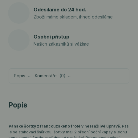
Odesíláme do 24 hod.
Zboží máme skladem, ihned odesíláme
Osobní přístup
Našich zákazníků si vážíme
Popis
Komentáře
0
Popis
Pánské šortky z francouzského froté v nesrážlivé úpravě.
Pas
je se stahovací šnůrkou, šortky mají 2 přední boční kapsy a jednu
kapsu zadní. Šortky mají dvojité prošívání. Pohodlnost nošení