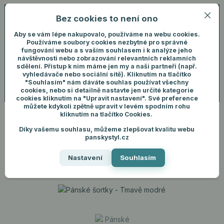
Bez cookies to není ono
0
ks
+420 731 292 460
CZK
0 Kč
(Po-Pá, 8-16 hod.)
Aby se vám lépe nakupovalo, používáme na webu cookies.
Používáme soubory cookies nezbytné pro správné
fungování webu a s vaším souhlasem i k analýze jeho
Menu
Přihlášení
návštěvnosti nebo zobrazování relevantních reklamních
sdělení. Přístup k nim máme jen my a naši partneři (např.
vyhledávače nebo sociální sítě). Kliknutím na tlačítko
"Souhlasím" nám dáváte souhlas používat všechny
Hledat
cookies, nebo si detailně nastavte jen určité kategorie
cookies kliknutím na "Upravit nastavení". Své preference
můžete kdykoli zpětně upravit v levém spodním rohu
kliknutím na tlačítko Cookies.
Díky vašemu souhlasu, můžeme zlepšovat kvalitu webu
Úvod
Pánské oblečení
Kraťasy
Pánské šortky - Tmavě modré
panskystyl.cz
Pánské šortky - Tmavě modré
Nastavení
Souhlasím