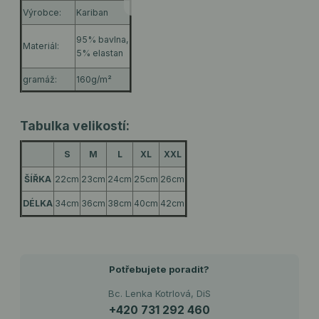
Výrobce:
Kariban
95% bavlna,
Materiál:
5% elastan
gramáž:
160g/m²
Tabulka velikostí:
S
M
L
XL
XXL
ŠÍŘKA
22cm
23cm
24cm
25cm
26cm
DÉLKA
34cm
36cm
38cm
40cm
42cm
Potřebujete poradit?
Bc. Lenka Kotrlová, DiS
+420 731 292 460