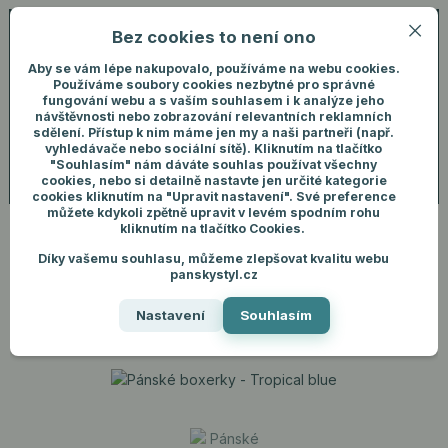
Bez cookies to není ono
0
ks
+420 731 292 460
CZK
0 Kč
(Po-Pá, 8-16 hod.)
Aby se vám lépe nakupovalo, používáme na webu cookies.
Používáme soubory cookies nezbytné pro správné
fungování webu a s vaším souhlasem i k analýze jeho
Menu
Přihlášení
návštěvnosti nebo zobrazování relevantních reklamních
sdělení. Přístup k nim máme jen my a naši partneři (např.
vyhledávače nebo sociální sítě). Kliknutím na tlačítko
"Souhlasím" nám dáváte souhlas používat všechny
Hledat
cookies, nebo si detailně nastavte jen určité kategorie
cookies kliknutím na "Upravit nastavení". Své preference
můžete kdykoli zpětně upravit v levém spodním rohu
kliknutím na tlačítko Cookies.
Díky vašemu souhlasu, můžeme zlepšovat kvalitu webu
Úvod
Pánské spodní prádlo
Boxerky
Pánské boxerky - Tropical blue
panskystyl.cz
Pánské boxerky - Tropical blue
Nastavení
Souhlasím