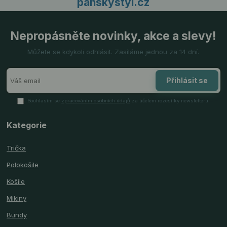
panskystyl.cz
Nepropásněte novinky, akce a slevy!
Můžete se kdykoli odhlásit. Zasíláme jednou za 14 dní.
Přihlásit se
Souhlasím se
zpracováním osobních údajů
za účelem rozesílky newsletteru.
Kategorie
Trička
Polokošile
Košile
Mikiny
Bundy