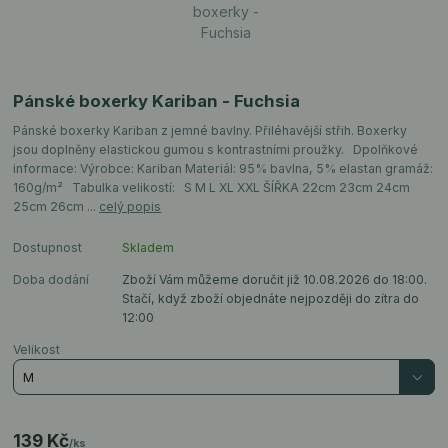
Pánské boxerky Kariban - Fuchsia
Pánské boxerky Kariban z jemné bavlny. Přiléhavější střih. Boxerky
jsou doplněny elastickou gumou s kontrastními proužky. Dpolňkové
informace: Výrobce: Kariban Materiál: 95% bavlna, 5% elastan gramáž:
160g/m² Tabulka velikostí: S M L XL XXL ŠÍŘKA 22cm 23cm 24cm
25cm 26cm ...
celý popis
Dostupnost
Skladem
Doba dodání
Zboží Vám můžeme doručit již 10.08.2026 do 18:00.
Stačí, když zboží objednáte nejpozději do zítra do
12:00
Velikost
139 Kč
/
ks