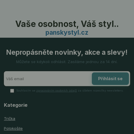
Vaše osobnost, Váš styl..
panskystyl.cz
Nepropásněte novinky, akce a slevy!
Můžete se kdykoli odhlásit. Zasíláme jednou za 14 dní.
Přihlásit se
Souhlasím se
zpracováním osobních údajů
za účelem rozesílky newsletteru.
Kategorie
Trička
Polokošile