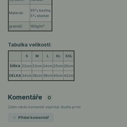
95% bavlna,
Materiál:
5% elastan
gramáž:
160g/m²
Tabulka velikostí:
S
M
L
XL
XXL
ŠÍŘKA
22cm
23cm
24cm
25cm
26cm
DÉLKA
34cm
36cm
38cm
40cm
42cm
Komentáře
0
Zatím nikdo komentář nepřidal. Buďte první.
Přidat komentář