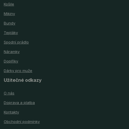
Košile
Mikiny
Bundy
Tepláky
Spodní prádlo
Náramky
Doplňky
Dárky pro muže
Užitečné odkazy
O nás
Doprava a platba
Kontakty
Obchodní podmínky