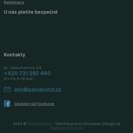
Reklamace
U nás platíte bezpečně
Kontakty
Bc. Lenka Kotrlová, DiS
+420 731 292 460
(Po-Pá, 8-16 hod.)
info@panskystyl.cz
2024 ©
PánskýStyl.cz
– Všechna práva vyhrazena. Design od
OndrejDvorak.com