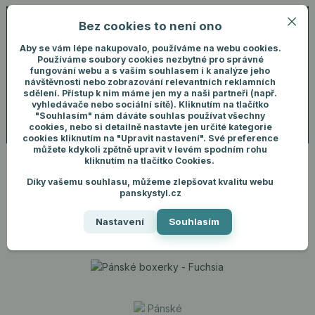
Bez cookies to není ono
0
ks
+420 731 292 460
CZK
0 Kč
(Po-Pá, 8-16 hod.)
Aby se vám lépe nakupovalo, používáme na webu cookies.
Používáme soubory cookies nezbytné pro správné
fungování webu a s vaším souhlasem i k analýze jeho
Menu
Přihlášení
návštěvnosti nebo zobrazování relevantních reklamních
sdělení. Přístup k nim máme jen my a naši partneři (např.
vyhledávače nebo sociální sítě). Kliknutím na tlačítko
"Souhlasím" nám dáváte souhlas používat všechny
Hledat
cookies, nebo si detailně nastavte jen určité kategorie
cookies kliknutím na "Upravit nastavení". Své preference
můžete kdykoli zpětně upravit v levém spodním rohu
kliknutím na tlačítko Cookies.
Díky vašemu souhlasu, můžeme zlepšovat kvalitu webu
Úvod
Pánské spodní prádlo
Boxerky
Pánské boxerky - Fuchsia
panskystyl.cz
Pánské boxerky - Fuchsia
Nastavení
Souhlasím