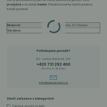
prodyšné
a na dotek
hebké
. Pánské boxerky dobře padnou
každé postavě.
Materiál:
94% Bavlna, 6% Elastan
Výrobce:
Evona
Potřebujete poradit?
Bc. Lenka Kotrlová, DiS
+420 731 292 460
(Po-Pá, 8-16 hod.)
info@panskystyl.cz
Zboží zařazeno v kategoriích
Pánské spodní prádlo