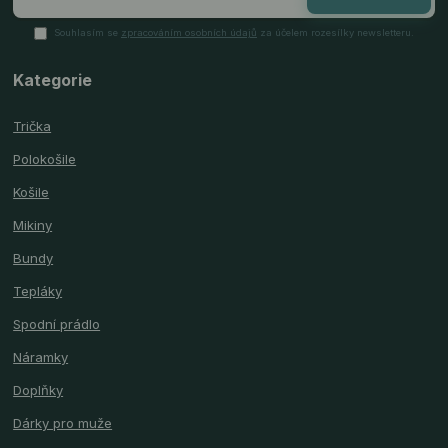
Souhlasím se
zpracováním osobních údajů
za účelem rozesílky newsletteru.
Kategorie
Trička
Polokošile
Košile
Mikiny
Bundy
Tepláky
Spodní prádlo
Náramky
Doplňky
Dárky pro muže