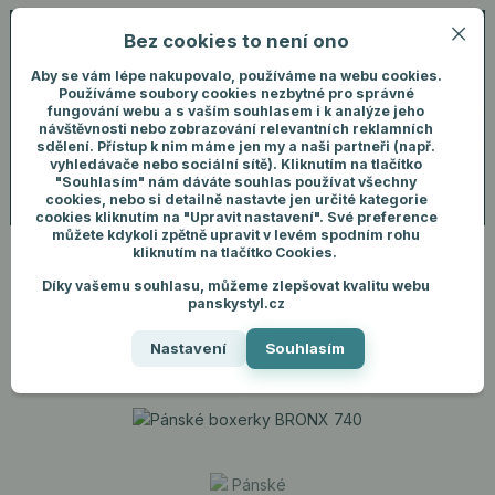
Bez cookies to není ono
0
ks
+420 731 292 460
CZK
0 Kč
(Po-Pá, 8-16 hod.)
Aby se vám lépe nakupovalo, používáme na webu cookies.
Používáme soubory cookies nezbytné pro správné
fungování webu a s vaším souhlasem i k analýze jeho
Menu
Přihlášení
návštěvnosti nebo zobrazování relevantních reklamních
sdělení. Přístup k nim máme jen my a naši partneři (např.
vyhledávače nebo sociální sítě). Kliknutím na tlačítko
"Souhlasím" nám dáváte souhlas používat všechny
Hledat
cookies, nebo si detailně nastavte jen určité kategorie
cookies kliknutím na "Upravit nastavení". Své preference
můžete kdykoli zpětně upravit v levém spodním rohu
kliknutím na tlačítko Cookies.
Díky vašemu souhlasu, můžeme zlepšovat kvalitu webu
Úvod
Pánské spodní prádlo
Boxerky
Pánské boxerky BRONX 740
panskystyl.cz
Pánské boxerky BRONX 740
Nastavení
Souhlasím