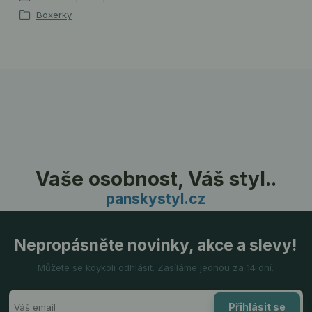
Boxerky
Vaše osobnost, Váš styl..
panskystyl.cz
Nepropásněte novinky, akce a slevy!
Můžete se kdykoli odhlásit. Zasíláme jednou za 14 dní.
Přihlásit se