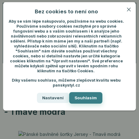
Bez cookies to není ono
0
ks
+420 731 292 460
CZK
0 Kč
(Po-Pá, 8-16 hod.)
Aby se vám lépe nakupovalo, používáme na webu cookies.
Používáme soubory cookies nezbytné pro správné
fungování webu a s vaším souhlasem i k analýze jeho
Menu
Přihlášení
návštěvnosti nebo zobrazování relevantních reklamních
sdělení. Přístup k nim máme jen my a naši partneři (např.
vyhledávače nebo sociální sítě). Kliknutím na tlačítko
"Souhlasím" nám dáváte souhlas používat všechny
Hledat
cookies, nebo si detailně nastavte jen určité kategorie
cookies kliknutím na "Upravit nastavení". Své preference
můžete kdykoli zpětně upravit v levém spodním rohu
kliknutím na tlačítko Cookies.
Díky vašemu souhlasu, můžeme zlepšovat kvalitu webu
Úvod
Pánské oblečení
Kraťasy
Pánské bavlněné šortky Jersey -
panskystyl.cz
Tmavě modrá
Nastavení
Souhlasím
Pánské bavlněné šortky Jersey
- Tmavě modrá