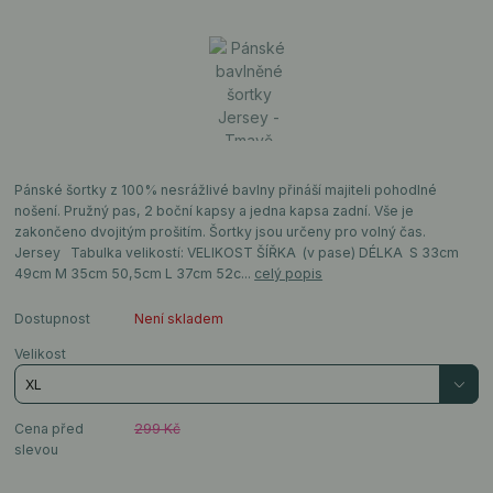
Pánské šortky z 100% nesrážlivé bavlny přináší majiteli pohodlné
nošení. Pružný pas, 2 boční kapsy a jedna kapsa zadní. Vše je
zakončeno dvojitým prošitím. Šortky jsou určeny pro volný čas.
Jersey Tabulka velikostí: VELIKOST ŠÍŘKA (v pase) DÉLKA S 33cm
49cm M 35cm 50,5cm L 37cm 52c...
celý popis
Dostupnost
Není skladem
Velikost
Cena před
299 Kč
slevou