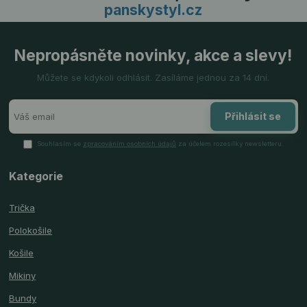
panskystyl.cz
Nepropásněte novinky, akce a slevy!
Můžete se kdykoli odhlásit. Zasíláme jednou za 14 dní.
Přihlásit se
Souhlasím se
zpracováním osobních údajů
za účelem rozesílky newsletteru.
Kategorie
Trička
Polokošile
Košile
Mikiny
Bundy