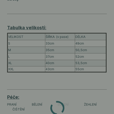
Tabulka velikostí:
VELIKOST
ŠÍŘKA (v pase)
DÉLKA
S
33cm
49cm
M
35cm
50,5cm
L
37cm
52cm
XL
40cm
53,5cm
XXL
43cm
55cm
Péče:
PRANÍ
BĚLENÍ
SUŠENÍ
ŽEHLENÍ
ČIŠTĚNÍ