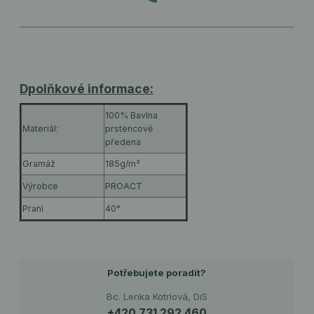
Dpolňkové informace:
100% Bavlna
Materiál:
prstencově
předena
Gramáž
185g/m²
Výrobce
PROACT
Praní
40°
Potřebujete poradit?
Bc. Lenka Kotrlová, DiS
+420 731 292 460