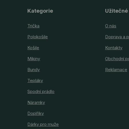
Kategorie
Užitečné
Trička
O nás
Polokošile
Doprava a p
Košile
Kontakty
Mikiny
Obchodní p
Bundy
Reklamace
Tepláky
Spodní prádlo
Náramky
Doplňky
Dárky pro muže