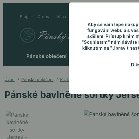
Blog
O nás
Vše o nákupu
Kontakty
Aby se vám lépe nakup
fungování webu a s vaš
sdělení. Přístup k nim 
"Souhlasím" nám dáváte so
kliknutím na "Upravit nas
Pánské oblečení
Pánské doplňky
P
Dík
Úvod
Pánské oblečení
Kraťasy
Pánské bavlněné šortky Jer
Pánské bavlněné šortky Jers