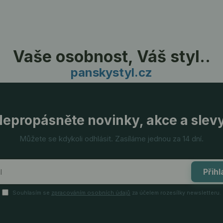
Vaše osobnost, Váš styl..
panskystyl.cz
epropásněte novinky, akce a slev
Můžete se kdykoli odhlásit. Zasíláme jednou za 14 dní.
Přihl
Souhlasím se
zpracováním osobních údajů
za účelem rozesílky newsletteru.