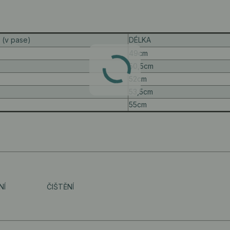
 (v pase)
DÉLKA
49cm
50,5cm
52cm
53,5cm
55cm
NÍ
ČIŠTĚNÍ