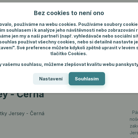
Bez cookies to není ono
Nevíte si rady? Zavolejte.
+420 731 292 4
ovalo, používáme na webu cookies. Používáme soubory cookie
ím souhlasem i k analýze jeho návštěvnosti nebo zobrazování 
máme jen my a naši partneři (např. vyhledávače nebo sociální sítě
uhlas používat všechny cookies, nebo si detailně nastavte je
tavení". Své preference můžete kdykoli zpětně upravit v levém
tlačítko Cookies.
ánské spodní prádlo
Pánské šperky
Dárky p
y vašemu souhlasu, můžeme zlepšovat kvalitu webu panskysty
Nastavení
Souhlasím
sey - Černá
ey - Černá
Pán
noš
zak
Jer