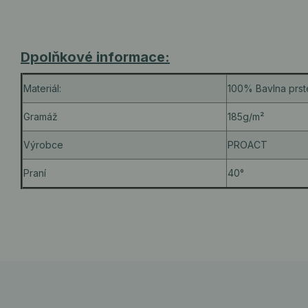
Dpolňkové informace:
Materiál:
100% Bavlna prs
Gramáž
185g/m²
Výrobce
PROACT
Praní
40°