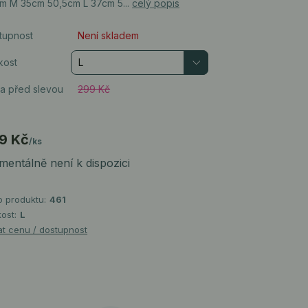
m M 35cm 50,5cm L 37cm 5...
celý popis
tupnost
Není skladem
kost
a před slevou
299 Kč
9 Kč
/
ks
entálně není k dispozici
o produktu:
461
kost:
L
at cenu / dostupnost