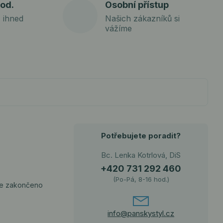
od.
Osobní přístup
 ihned
Našich zákazníků si
vážíme
Potřebujete poradit?
Bc. Lenka Kotrlová, DiS
+420 731 292 460
(Po-Pá, 8-16 hod.)
je zakončeno
info@panskystyl.cz