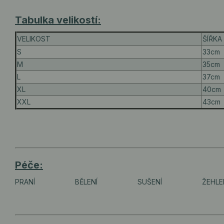
Tabulka velikostí:
VELIKOST
ŠÍŘKA
S
33cm
M
35cm
L
37cm
XL
40cm
XXL
43cm
Péče:
PRANÍ
BĚLENÍ
SUŠENÍ
ŽEHLE