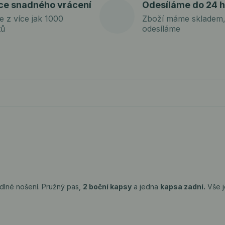
ce snadného vrácení
Odesíláme do 24 h
e z více jak 1000
Zboží máme skladem,
tů
odesíláme
odlné nošení. Pružný pas,
2 boční kapsy
a jedna
kapsa zadní.
Vše 