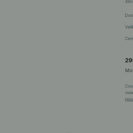
49c
Dos
Veli
Cen
29
Mom
Čísl
Veli
Hlíd