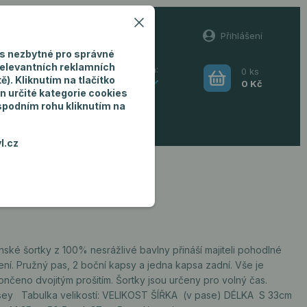
60
Přihlášení
(Po-Pá, 8-16 hod.)
s nezbytné pro správné
relevantních reklamních
0
ks
Hledat
). Kliknutím na tlačítko
CZK
0 Kč
n určité kategorie cookies
 spodním rohu kliknutím na
ro muže
l.cz
ské šortky z 100% nesrážlivé bavlny přináší majiteli pohodlné
ení. Pružný pas, 2 boční kapsy a jedna kapsa zadní. Vše je
ončeno dvojitým prošitím. Šortky jsou určeny pro volný čas.
sey Tabulka velikostí: VELIKOST ŠÍŘKA (v pase) DÉLKA S 33cm