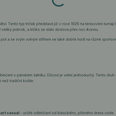
tví. Tento typ triček představil již v roce 1926 na tenisovém turna
l veliký pokrok, a tričko se stalo doslova přes noc ikonou.
ot a se svým volným střihem se také dobře hodí na různé sportovní 
blečení v pánském šatníku. Důvod je velmi jednoduchý. Tento druh o
 než tradiční košile.
art casual
- určité odlehčení od klasického, přísného dress code