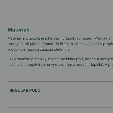
Materiál:
Materiál je z takzvané piké bavlny (anglicky pique). Překlad z 
bavlny se při pletení formují do kliček a jejich vzájemným prop
produkt se nazývá zátažná pletenina.
Jako zátažné pleteniny známe například plyš, fleece a také pi
materiálů a používá se na výrobu mikin a zimních doplňků. A prá
REGULAR POLO