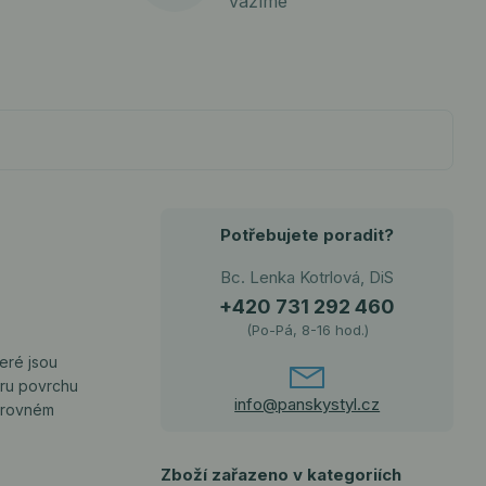
vážíme
Potřebujete poradit?
Bc. Lenka Kotrlová, DiS
+420 731 292 460
(Po-Pá, 8-16 hod.)
teré jsou
uru povrchu
info@panskystyl.cz
, rovném
Zboží zařazeno v kategoriích