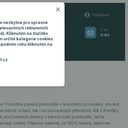
60
Přihlášení
(Po-Pá, 8-16 hod.)
s nezbytné pro správné
relevantních reklamních
0
ks
Hledat
). Kliknutím na tlačítko
CZK
0 Kč
n určité kategorie cookies
 spodním rohu kliknutím na
ro muže
l.cz
is: Pohodlná pánská polokošile v klasickém provedení, vhodná
na běžné nošení, tak i na slavnostnější příležitosti. Má 2 Knoflíky,
ré jsou barevně sladěny s barvou celé polokošile, takže
rušují vzhled. Příjemný materiál, ze 100% bavlny, která má