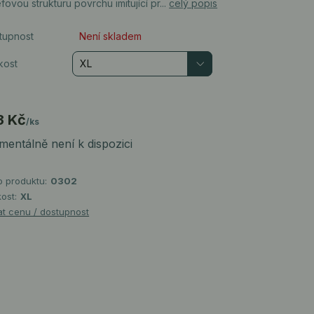
éfovou strukturu povrchu imitující pr...
celý popis
tupnost
Není skladem
kost
3 Kč
/
ks
entálně není k dispozici
o produktu:
0302
kost:
XL
at cenu / dostupnost