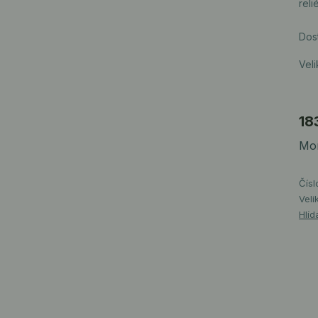
reli
Dos
Veli
18
Mom
Čísl
Veli
Hlíd