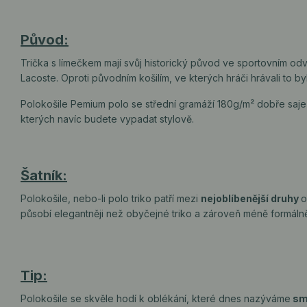
Původ:
Trička s límečkem mají svůj historický původ ve sportovním odvě
Lacoste. Oproti původním košilím, ve kterých hráči hrávali to by
Polokošile Pemium polo se střední gramáží 180g/m² dobře saje p
kterých navíc budete vypadat stylově.
Šatník:
Polokošile, nebo-li polo triko patří mezi
nejoblíbenější druhy
o
působí elegantněji než obyčejné triko a zároveň méně formálně
Tip:
Polokošile se skvěle hodí k oblékání, které dnes nazýváme
sm