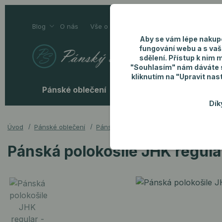
Blog
O nás
Vše o nákupu
Kontakty
Aby se vám lépe nakup
fungování webu a s vaš
sdělení. Přístup k nim 
"Souhlasím" nám dáváte so
kliknutím na "Upravit nas
Pánské oblečení
Pánské doplňky
P
Dík
Úvod
Pánské oblečení
Pánské polokošile
Pánská polokošile 
Pánská polokošile JHK regula