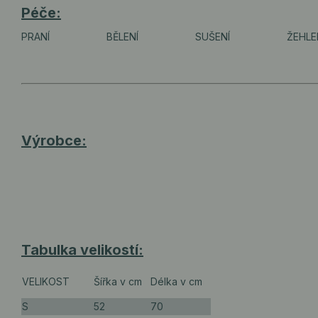
Péče:
PRANÍ
BĚLENÍ
SUŠENÍ
ŽEHLE
Výrobce:
Tabulka velikostí:
VELIKOST
Šířka v cm
Délka v cm
S
52
70