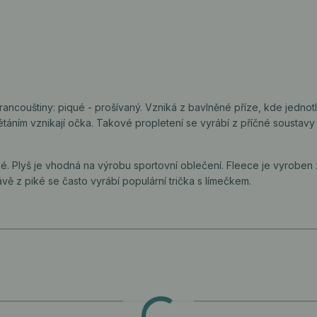
francouštiny: piqué - prošívaný. Vzniká z bavlněné příze, kde jednot
létáním vznikají očka. Takové propletení se vyrábí z příčné soustavy 
ké. Plyš je vhodná na výrobu sportovní oblečení. Fleece je vyroben
vě z piké se často vyrábí populární trička s límečkem.