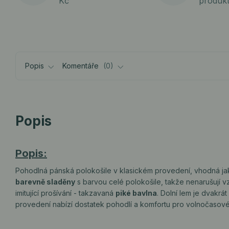
Kč
produk
Popis
Komentáře
0
Popis
Popis:
Pohodlná pánská polokošile v klasickém provedení, vhodná jak na
barevně sladěny
s barvou celé polokošile, takže nenarušují vz
imitující prošívání - takzavaná
piké bavlna
. Dolní lem je dvakrá
provedení nabízí dostatek pohodlí a komfortu pro volnočasové 