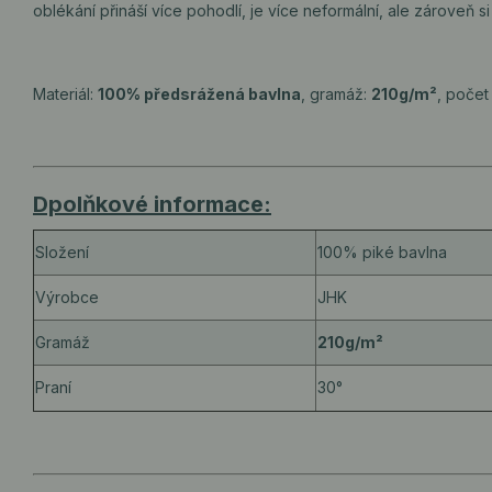
oblékání přináší více pohodlí, je více neformální, ale zároveň s
Materiál:
100% předsrážená bavlna
, gramáž:
210g/m²
, počet
Dpolňkové informace:
Složení
100% piké bavlna
Výrobce
JHK
Gramáž
210g/m²
Praní
30°