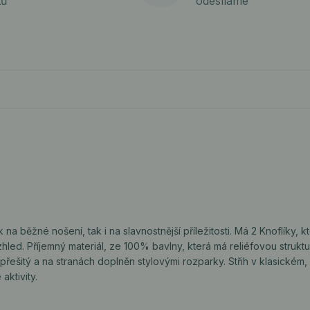
tů
odesíláme
 běžné nošení, tak i na slavnostnější příležitosti. Má 2 Knoflíky, k
hled. Příjemný materiál, ze 100% bavlny, která má reliéfovou strukt
t přešitý a na stranách doplněn stylovými rozparky. Střih v klasickém
aktivity.