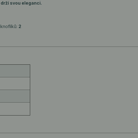
i
drží svou eleganci.
 knoflíků:
2