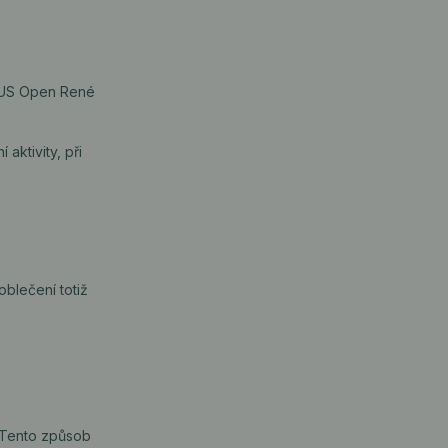
ji US Open René
aktivity, při
blečení totiž
. Tento způsob