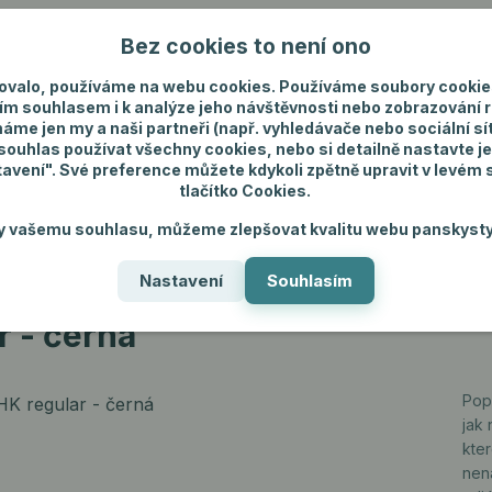
Bez cookies to není ono
Nevíte si rady? Zavolejte.
+420 731 292 4
ovalo, používáme na webu cookies. Používáme soubory cookie
ím souhlasem i k analýze jeho návštěvnosti nebo zobrazování 
máme jen my a naši partneři (např. vyhledávače nebo sociální sítě
uhlas používat všechny cookies, nebo si detailně nastavte je
tavení". Své preference můžete kdykoli zpětně upravit v levém
tlačítko Cookies.
ánské spodní prádlo
Pánské šperky
Dárky p
y vašemu souhlasu, můžeme zlepšovat kvalitu webu panskysty
Nastavení
Souhlasím
JHK regular - černá
r - černá
Pop
jak 
kte
nena