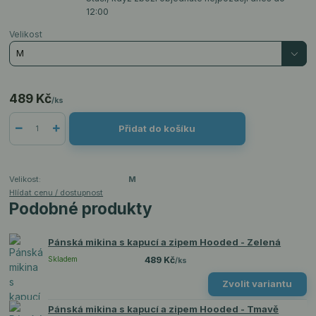
12:00
Velikost
489 Kč
/
ks
Přidat do košíku
Velikost:
M
Hlídat cenu / dostupnost
Podobné produkty
Pánská mikina s kapucí a zipem Hooded - Zelená
Skladem
489 Kč
/
ks
Zvolit variantu
Pánská mikina s kapucí a zipem Hooded - Tmavě