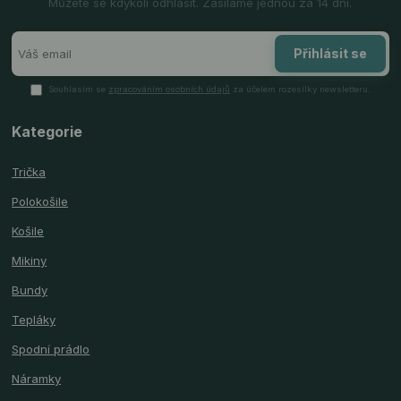
Můžete se kdykoli odhlásit. Zasíláme jednou za 14 dní.
Přihlásit se
Souhlasím se
zpracováním osobních údajů
za účelem rozesílky newsletteru.
Kategorie
Trička
Polokošile
Košile
Mikiny
Bundy
Tepláky
Spodní prádlo
Náramky