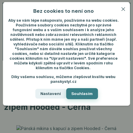
Bez cookies to není ono
0
ks
+420 731 292 460
CZK
0 Kč
(Po-Pá, 8-16 hod.)
Aby se vám lépe nakupovalo, používáme na webu cookies.
Používáme soubory cookies nezbytné pro správné
fungování webu a s vaším souhlasem i k analýze jeho
Menu
Přihlášení
návštěvnosti nebo zobrazování relevantních reklamních
sdělení. Přístup k nim máme jen my a naši partneři (např.
vyhledávače nebo sociální sítě). Kliknutím na tlačítko
"Souhlasím" nám dáváte souhlas používat všechny
Hledat
cookies, nebo si detailně nastavte jen určité kategorie
cookies kliknutím na "Upravit nastavení". Své preference
můžete kdykoli zpětně upravit v levém spodním rohu
kliknutím na tlačítko Cookies.
Díky vašemu souhlasu, můžeme zlepšovat kvalitu webu
Úvod
Pánské oblečení
Mikiny
Pánská mikina s kapucí a zipem
panskystyl.cz
Hooded - Černá
Nastavení
Souhlasím
Pánská mikina s kapucí a
zipem Hooded - Černá