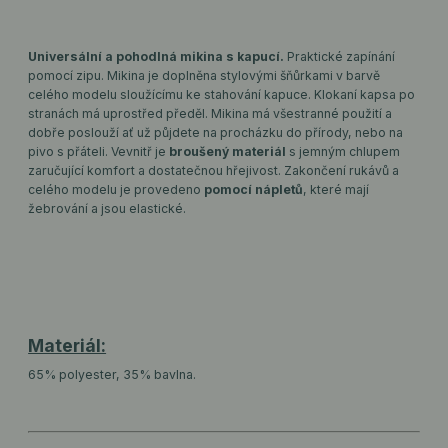
Universální a pohodlná mikina s kapucí.
Praktické zapínání
pomocí zipu. Mikina je doplněna stylovými šňůrkami v barvě
celého modelu sloužícímu ke stahování kapuce. Klokaní kapsa po
stranách má uprostřed předěl. Mikina má všestranné použití a
dobře poslouží ať už půjdete na procházku do přírody, nebo na
pivo s přáteli. Vevnitř je
broušený materiál
s jemným chlupem
zaručující komfort a dostatečnou hřejivost. Zakončení rukávů a
celého modelu je provedeno
pomocí nápletů
, které mají
žebrování a jsou elastické.
Materiál:
65% polyester, 35% bavlna.