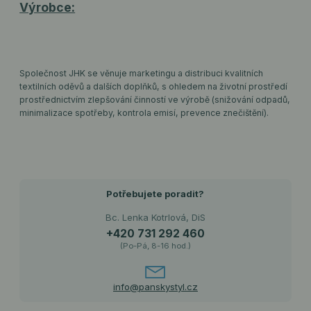
Výrobce:
Společnost JHK se věnuje marketingu a distribuci kvalitních
textilních oděvů a dalších doplňků, s ohledem na životní prostředí
prostřednictvím zlepšování činností ve výrobě (snižování odpadů,
minimalizace spotřeby, kontrola emisí, prevence znečištění).
Potřebujete poradit?
Bc. Lenka Kotrlová, DiS
+420 731 292 460
(Po-Pá, 8-16 hod.)
info@panskystyl.cz