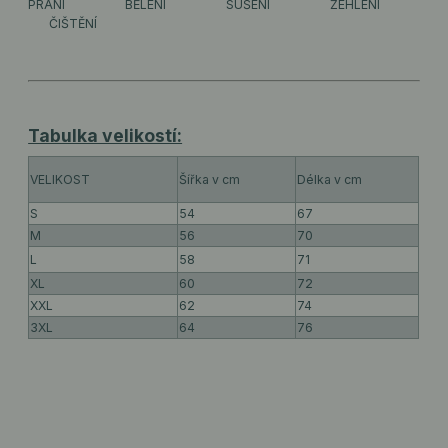
PRANÍ
BĚLENÍ
SUŠENÍ
ŽEHLENÍ
ČIŠTĚNÍ
Tabulka velikostí:
VELIKOST
Šířka v cm
Délka v cm
S
54
67
M
56
70
L
58
71
XL
60
72
XXL
62
74
3XL
64
76