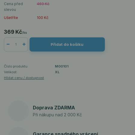
Cena před
469 Kč
slevou
Ušetříte
100 Kč
369 Kč
/
ks
Přidat do košíku
Číslo produktu:
M00101
Velikost:
XL
Hlídat cenu / dostupnost
Doprava ZDARMA
Při nákupu nad 2 000 Kč
Garance snadného vrácení