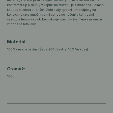
materiál, která je prán ve speciální enzymové lázni. Mikina má
kontrastní zip a šňůrky v kapuci na stažení, je zakončena klokanní
kapsou na obou stranách. Žebrovitý spodní lem i náplety na
koncích rukávu umožní velmi pohodlné nošení a kontrastní
výztužná lemovka za krkem skryje všechny švy. Tenká mikina je
vhodná na letní dny.
Materiál:
100% česaná bavlna (Šedá: 90% Bavlna, 10% Viskóza)
Gramáž:
180g