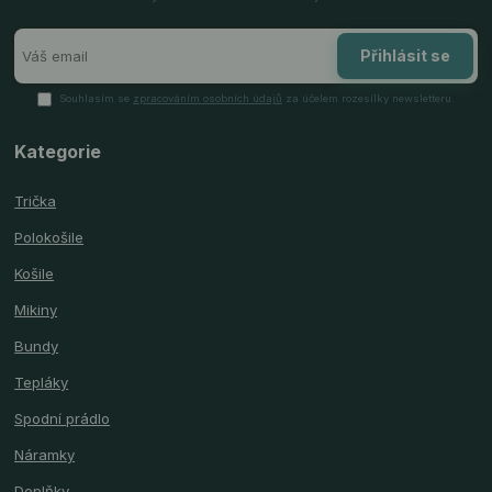
Přihlásit se
Souhlasím se
zpracováním osobních údajů
za účelem rozesílky newsletteru.
Kategorie
Trička
Polokošile
Košile
Mikiny
Bundy
Tepláky
Spodní prádlo
Náramky
Doplňky