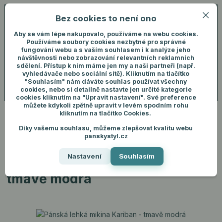
Bez cookies to není ono
0
ks
+420 731 292 460
CZK
0 Kč
(Po-Pá, 8-16 hod.)
Aby se vám lépe nakupovalo, používáme na webu cookies.
Používáme soubory cookies nezbytné pro správné
fungování webu a s vaším souhlasem i k analýze jeho
Menu
Přihlášení
návštěvnosti nebo zobrazování relevantních reklamních
sdělení. Přístup k nim máme jen my a naši partneři (např.
vyhledávače nebo sociální sítě). Kliknutím na tlačítko
"Souhlasím" nám dáváte souhlas používat všechny
Hledat
cookies, nebo si detailně nastavte jen určité kategorie
cookies kliknutím na "Upravit nastavení". Své preference
můžete kdykoli zpětně upravit v levém spodním rohu
kliknutím na tlačítko Cookies.
Díky vašemu souhlasu, můžeme zlepšovat kvalitu webu
Úvod
Pánské oblečení
Mikiny
Pánská lehká mikina Kariban - tmavě
panskystyl.cz
modrá
Nastavení
Souhlasím
Pánská lehká mikina Kariban -
tmavě modrá