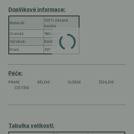
Doplňkové informace:
100% česaná
Materiál:
bavlna
Gramáž:
180 g/m²
Výrobce:
Kariban
Praní:
40°
Péče:
PRANÍ
BĚLENÍ
SUŠENÍ
ŽEHLENÍ
ČIŠTĚNÍ
Tabulka velikostí: