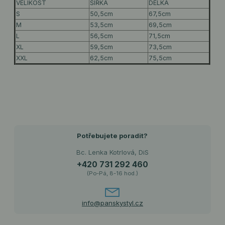
VELIKOST
ŠÍŘKA
DÉLKA
S
50,5cm
67,5cm
M
53,5cm
69,5cm
L
56,5cm
71,5cm
XL
59,5cm
73,5cm
XXL
62,5cm
75,5cm
Potřebujete poradit?
Bc. Lenka Kotrlová, DiS
+420 731 292 460
(Po-Pá, 8-16 hod.)
info@panskystyl.cz