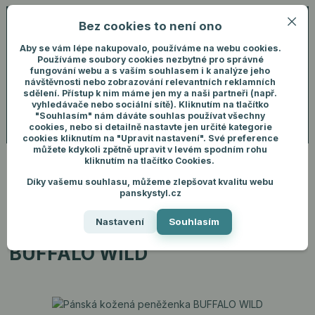
Bez cookies to není ono
0
ks
+420 731 292 460
CZK
0 Kč
(Po-Pá, 8-16 hod.)
Aby se vám lépe nakupovalo, používáme na webu cookies.
Používáme soubory cookies nezbytné pro správné
fungování webu a s vaším souhlasem i k analýze jeho
Menu
Přihlášení
návštěvnosti nebo zobrazování relevantních reklamních
sdělení. Přístup k nim máme jen my a naši partneři (např.
vyhledávače nebo sociální sítě). Kliknutím na tlačítko
"Souhlasím" nám dáváte souhlas používat všechny
Hledat
cookies, nebo si detailně nastavte jen určité kategorie
cookies kliknutím na "Upravit nastavení". Své preference
můžete kdykoli zpětně upravit v levém spodním rohu
kliknutím na tlačítko Cookies.
Díky vašemu souhlasu, můžeme zlepšovat kvalitu webu
Úvod
Pánské doplňky
Peněženky
Pánská kožená peněženka
panskystyl.cz
BUFFALO WILD
Nastavení
Souhlasím
Pánská kožená peněženka
BUFFALO WILD