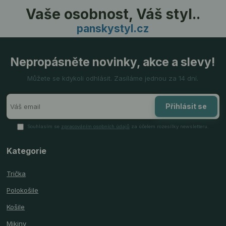
Vaše osobnost, Váš styl..
panskystyl.cz
Nepropásněte novinky, akce a slevy!
Můžete se kdykoli odhlásit. Zasíláme jednou za 14 dní.
Přihlásit se
Souhlasím se
zpracováním osobních údajů
za účelem rozesílky newsletteru.
Kategorie
Trička
Polokošile
Košile
Mikiny