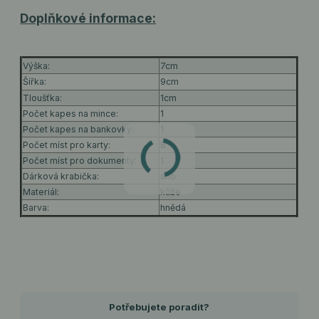
Doplňkové informace:
Výška:
7cm
Šířka:
9cm
Tloušťka:
1cm
Počet kapes na mince:
1
Počet kapes na bankovky:
1
Počet míst pro karty:
8
Počet míst pro dokumenty:
1
Dárková krabička:
ano
Materiál:
kůže
Barva:
hnědá
Potřebujete poradit?