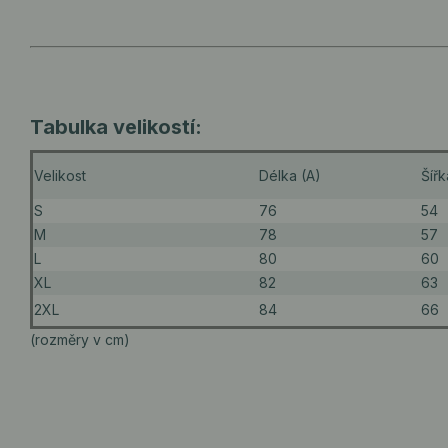
Tabulka velikostí:
Velikost
Délka (A)
Šířk
S
76
54
M
78
57
L
80
60
XL
82
63
2XL
84
66
(rozměry v cm)