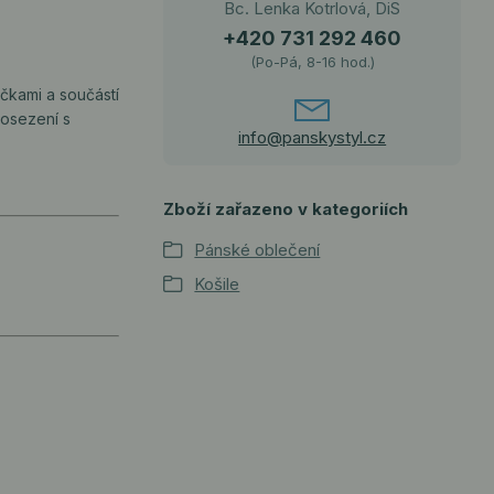
Bc. Lenka Kotrlová, DiS
+420 731 292 460
(Po-Pá, 8-16 hod.)
ičkami a součástí
posezení s
info@panskystyl.cz
Zboží zařazeno v kategoriích
Pánské oblečení
Košile