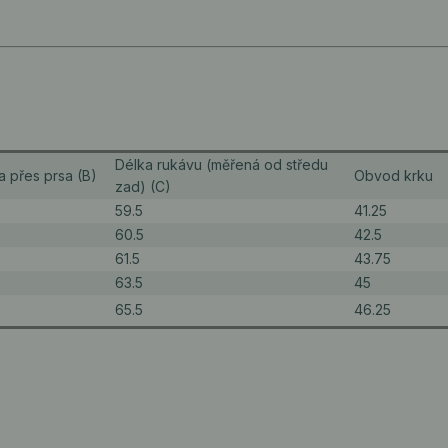
Délka rukávu (měřená od středu
a přes prsa (B)
Obvod krku
zad) (C)
59.5
41.25
60.5
42.5
61.5
43.75
63.5
45
65.5
46.25