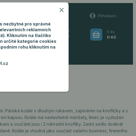
60
Přihlášení
(Po-Pá, 8-16 hod.)
s nezbytné pro správné
relevantních reklamních
0
ks
Hledat
). Kliknutím na tlačítko
CZK
0 Kč
n určité kategorie cookies
 spodním rohu kliknutím na
ro muže
l.cz
is: Pánská košile s dlouhým rukávem, zapínáním na knoflíčky a s
sní kapsou. Košile má nastavitelné manžety, límec je vyztužen
kami a součástí jsou i 2 náhradní knoflíky. Zadní sedlo dvakrát
ádané. Košile je vhodná jako součást vašeho business, firemního