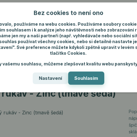
Bez cookies to není ono
Nevíte si rady? Zavolejte.
+420 731 292 4
ovalo, používáme na webu cookies. Používáme soubory cookie
ím souhlasem i k analýze jeho návštěvnosti nebo zobrazování 
máme jen my a naši partneři (např. vyhledávače nebo sociální sítě
uhlas používat všechny cookies, nebo si detailně nastavte je
tavení". Své preference můžete kdykoli zpětně upravit v levém
tlačítko Cookies.
ánské spodní prádlo
Pánské šperky
Dárky p
y vašemu souhlasu, můžeme zlepšovat kvalitu webu panskysty
Nastavení
Souhlasím
ukáv - Zinc (tmavě šedá)
rukáv - Zinc (tmavě šedá)
Pop
nápr
špič
skl