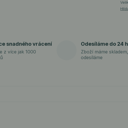
Veli
Hlíd
ce snadného vrácení
Odesíláme do 24 h
e z více jak 1000
Zboží máme skladem,
tů
odesíláme