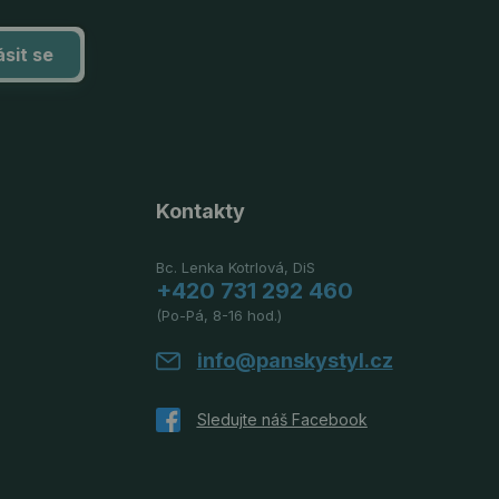
ásit se
Kontakty
Bc. Lenka Kotrlová, DiS
+420 731 292 460
(Po-Pá, 8-16 hod.)
info@panskystyl.cz