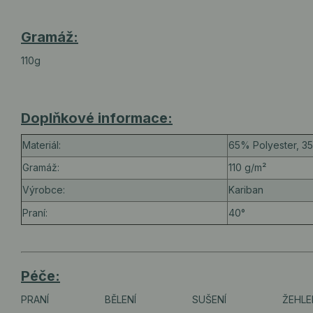
Gramáž:
110g
Doplňkové informace:
Materiál:
65% Polyester, 3
Gramáž:
110 g/m²
Výrobce:
Kariban
Praní:
40°
Péče:
PRANÍ
BĚLENÍ
SUŠENÍ
ŽEHLE