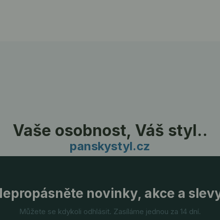
Vaše osobnost, Váš styl..
panskystyl.cz
epropásněte novinky, akce a slev
Můžete se kdykoli odhlásit. Zasíláme jednou za 14 dní.