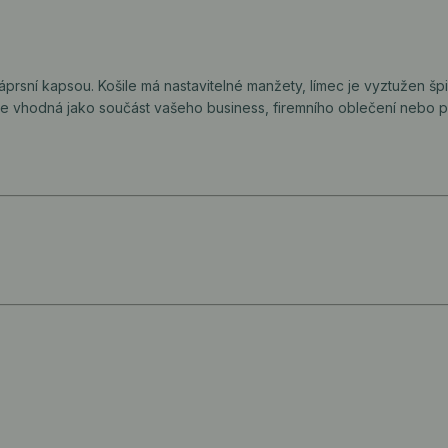
prsní kapsou. Košile má nastavitelné manžety, límec je vyztužen šp
le je vhodná jako součást vašeho business, firemního oblečení nebo 