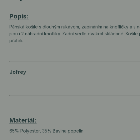
Popis:
Pánská košile s dlouhým rukávem, zapínáním na knoflíčky a s ná
jsou i 2 náhradní knoflíky. Zadní sedlo dvakrát skládané. Koši
přáteli.
Jofrey
Materiál:
65% Polyester, 35% Bavlna popelín