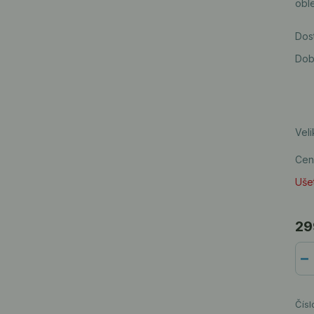
oble
Dos
Dob
Veli
Cen
Ušet
29
Čísl