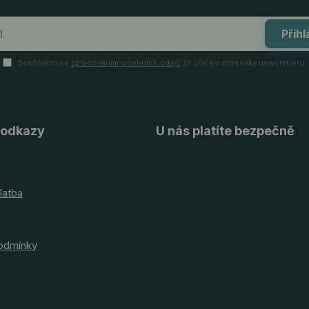
Přihl
Souhlasím se
zpracováním osobních údajů
za účelem rozesílky newsletteru.
 odkazy
U nás platíte bezpečně
latba
odmínky