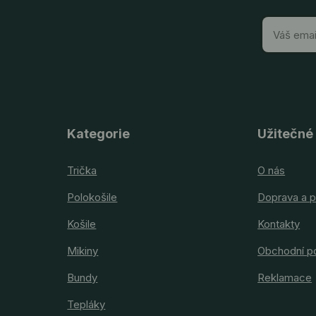
Kategorie
Užitečné
Trička
O nás
Polokošile
Doprava a p
Košile
Kontakty
Mikiny
Obchodní p
Bundy
Reklamace
Tepláky