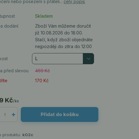
čení nebo posezení s přáteli...
celý popis
tupnost
Skladem
a dodání
Zboží Vám můžeme doručit
již 10.08.2026 do 18:00.
Stačí, když zboží objednáte
nejpozději do zítra do 12:00
kost
a před slevou
469 Kč
říte
170 Kč
9 Kč
/
ks
Přidat do košíku
o produktu:
k02c