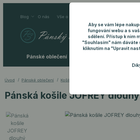
Blog
O nás
Vše o nákupu
Kontakty
Aby se vám lépe nakup
fungování webu a s vaš
sdělení. Přístup k nim 
"Souhlasím" nám dáváte so
kliknutím na "Upravit nas
Pánské oblečení
Pánské doplňky
P
Dík
Úvod
Pánské oblečení
Košile
Pánská košile JOFREY dlouhý r
Pánská košile JOFREY dlouhý 