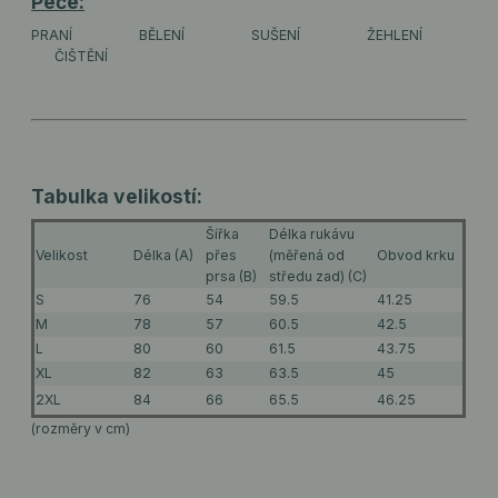
Péče:
PRANÍ
BĚLENÍ
SUŠENÍ
ŽEHLENÍ
ČIŠTĚNÍ
Tabulka velikostí:
Šířka
Délka rukávu
Velikost
Délka (A)
přes
(měřená od
Obvod krku
prsa (B)
středu zad) (C)
S
76
54
59.5
41.25
M
78
57
60.5
42.5
L
80
60
61.5
43.75
XL
82
63
63.5
45
2XL
84
66
65.5
46.25
(rozměry v cm)