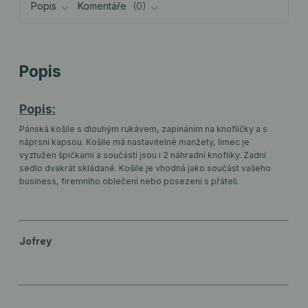
Popis
Komentáře
0
Popis
Popis:
Pánská košile s dlouhým rukávem, zapínáním na knoflíčky a s
náprsní kapsou. Košile má nastavitelné manžety, límec je
vyztužen špičkami a součástí jsou i 2 náhradní knoflíky. Zadní
sedlo dvakrát skládané. Košile je vhodná jako součást vašeho
business, firemního oblečení nebo posezení s přáteli.
Jofrey