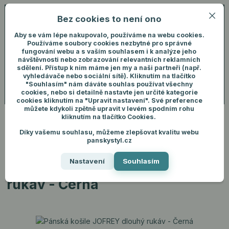
Bez cookies to není ono
0
ks
+420 731 292 460
CZK
0 Kč
(Po-Pá, 8-16 hod.)
Aby se vám lépe nakupovalo, používáme na webu cookies.
Používáme soubory cookies nezbytné pro správné
fungování webu a s vaším souhlasem i k analýze jeho
Menu
Přihlášení
návštěvnosti nebo zobrazování relevantních reklamních
sdělení. Přístup k nim máme jen my a naši partneři (např.
vyhledávače nebo sociální sítě). Kliknutím na tlačítko
"Souhlasím" nám dáváte souhlas používat všechny
Hledat
cookies, nebo si detailně nastavte jen určité kategorie
cookies kliknutím na "Upravit nastavení". Své preference
můžete kdykoli zpětně upravit v levém spodním rohu
kliknutím na tlačítko Cookies.
Díky vašemu souhlasu, můžeme zlepšovat kvalitu webu
Úvod
Pánské oblečení
Košile
Pánská košile JOFREY dlouhý rukáv -
panskystyl.cz
Černá
Nastavení
Souhlasím
Pánská košile JOFREY dlouhý
rukáv - Černá