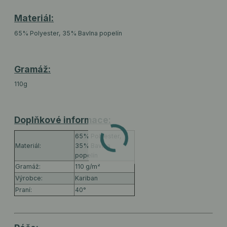
Materiál:
65% Polyester, 35% Bavlna popelín
Gramáž:
110g
Doplňkové informace:
65% Polyester,
Materiál:
35% Bavlna
popelín
Gramáž:
110 g/m²
Výrobce:
Kariban
Praní:
40°