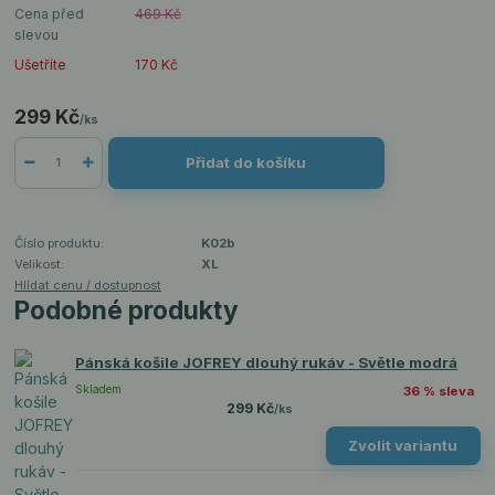
Cena před
469 Kč
slevou
Ušetříte
170 Kč
299 Kč
/
ks
Přidat do košíku
Číslo produktu:
K02b
Velikost:
XL
Hlídat cenu / dostupnost
Podobné produkty
Pánská košile JOFREY dlouhý rukáv - Světle modrá
Skladem
36 % sleva
299 Kč
/
ks
Zvolit variantu