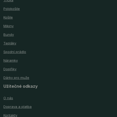
Polokošile
Košile
Mikiny
Bundy
Tepláky
Spodní prádlo
Náramky
Doplňky
Dárky pro muže
Užitečné odkazy
O nás
Doprava a platba
Kontakty