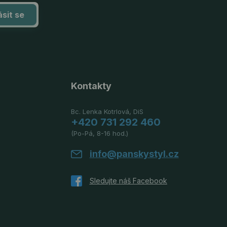
ásit se
Kontakty
Bc. Lenka Kotrlová, DiS
+420 731 292 460
(Po-Pá, 8-16 hod.)
info@panskystyl.cz