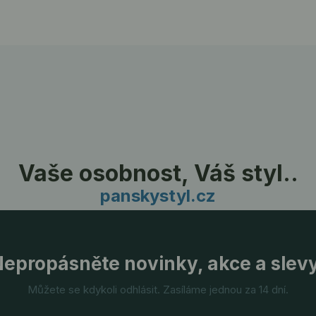
Vaše osobnost, Váš styl..
panskystyl.cz
epropásněte novinky, akce a slev
Můžete se kdykoli odhlásit. Zasíláme jednou za 14 dní.