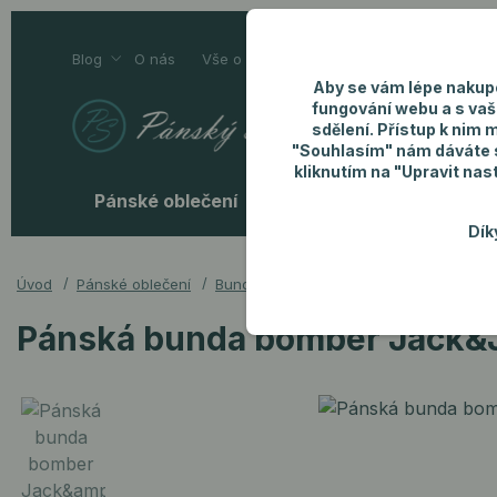
Blog
O nás
Vše o nákupu
Kontakty
Aby se vám lépe nakup
fungování webu a s vaš
sdělení. Přístup k nim 
"Souhlasím" nám dáváte so
kliknutím na "Upravit nas
Pánské oblečení
Pánské doplňky
P
Dík
Úvod
Pánské oblečení
Bundy
Pánská bunda bomber Jack&
Pánská bunda bomber Jack&