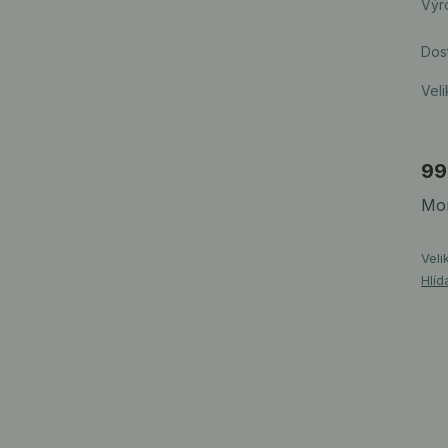
Výr
Dos
Veli
99
Mom
Veli
Hlíd