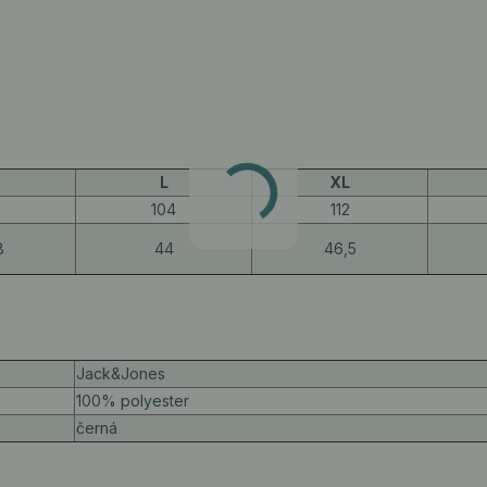
L
XL
104
112
8
44
46,5
Jack&Jones
100% polyester
černá