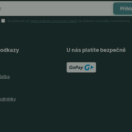
Přihl
Souhlasím se
zpracováním osobních údajů
za účelem rozesílky newsletteru.
 odkazy
U nás platíte bezpečně
latba
odmínky