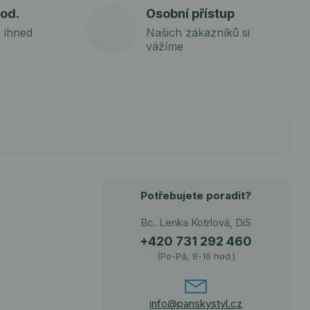
od.
Osobní přístup
 ihned
Našich zákazníků si
vážíme
Potřebujete poradit?
Bc. Lenka Kotrlová, DiS
+420 731 292 460
(Po-Pá, 8-16 hod.)
info@panskystyl.cz