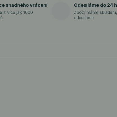
ce snadného vrácení
Odesíláme do 24 h
e z více jak 1000
Zboží máme skladem,
tů
odesíláme