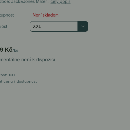
obce: Jack&Jones Mater...
celý popis
tupnost
Není skladem
kost
9 Kč
/
ks
entálně není k dispozici
kost:
XXL
at cenu / dostupnost