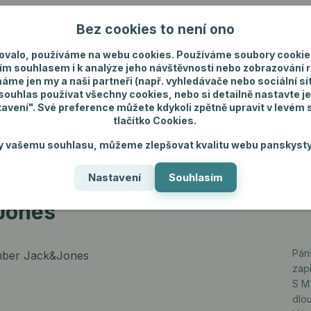
Bez cookies to není ono
Nevíte si rady? Zavolejte.
+420 731 292 4
ovalo, používáme na webu cookies. Používáme soubory cookie
ím souhlasem i k analýze jeho návštěvnosti nebo zobrazování 
máme jen my a naši partneři (např. vyhledávače nebo sociální sítě
uhlas používat všechny cookies, nebo si detailně nastavte je
tavení". Své preference můžete kdykoli zpětně upravit v levém
tlačítko Cookies.
ánské spodní prádlo
Pánské šperky
Dárky p
y vašemu souhlasu, můžeme zlepšovat kvalitu webu panskysty
Nastavení
Souhlasím
Jones
Jones
Pán
zapi
S M
dlo