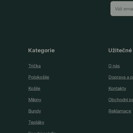
Kategorie
Užitečné
Trička
O nás
Polokošile
Doprava a p
Košile
Kontakty
Mikiny
Obchodní p
Bundy
Reklamace
Tepláky