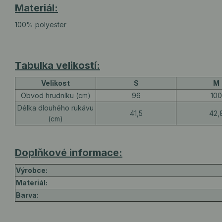
Materiál:
100% polyester
Tabulka velikostí:
Velikost
S
M
Obvod hrudníku (cm)
96
100
Délka dlouhého rukávu
41,5
42,
(cm)
Doplňkové informace:
Výrobce:
Materiál:
Barva: