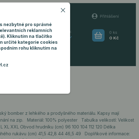
60
Přihlášení
(Po-Pá, 8-16 hod.)
s nezbytné pro správné
relevantních reklamních
0
ks
Hledat
). Kliknutím na tlačítko
CZK
0 Kč
n určité kategorie cookies
 spodním rohu kliknutím na
ro muže
l.cz
ský bomber z lehkého a prodyšného materiálu. Kapsy mají
nání na zip. Materiál: 100% polyester Tabulka velikostí: Velikost
 L XL XXL Obvod hrudníku (cm) 96 100 104 112 120 Délka
uhého rukávu (cm) 41,5 42,8 44 46,5 49 Doplňkové informace: