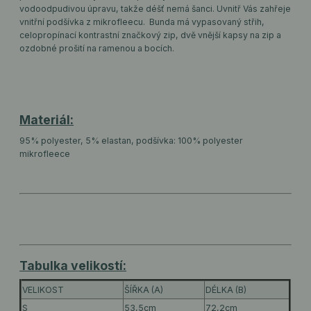
vodoodpudivou úpravu, takže déšť nemá šanci. Uvnitř Vás zahřeje
vnitřní podšívka z mikrofleecu. Bunda má vypasovaný střih,
celopropínací kontrastní značkový zip, dvě vnější kapsy na zip a
ozdobné prošití na ramenou a bocích.
Materiál:
95% polyester, 5% elastan, podšívka: 100% polyester
mikrofleece
Tabulka velikostí:
VELIKOST
ŠÍŘKA (A)
DÉLKA (B)
S
53,5cm
72,2cm