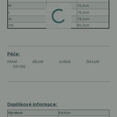
M
56,5cm
74,2cm
L
59,5cm
76,2cm
XL
62,5cm
78,2cm
XXL
65,5cm
80,2cm
Péče:
PRANÍ
BĚLENÍ
SUŠENÍ
ŽEHLENÍ
ČIŠTĚNÍ
Doplňkové informace:
Výrobce:
Kariban