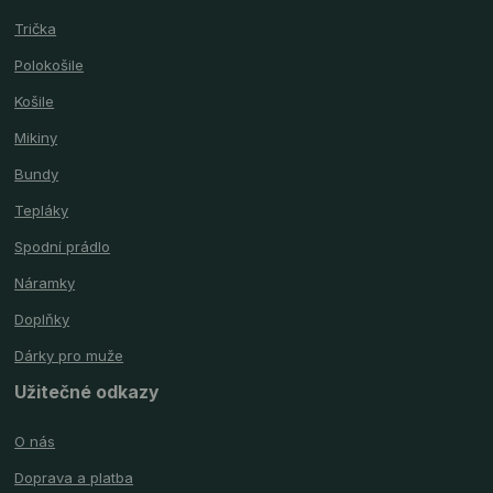
Trička
Polokošile
Košile
Mikiny
Bundy
Tepláky
Spodní prádlo
Náramky
Doplňky
Dárky pro muže
Užitečné odkazy
O nás
Doprava a platba