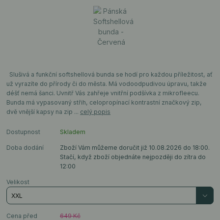
Slušivá a funkční softshellová bunda se hodí pro každou příležitost, ať
už vyrazíte do přírody či do města. Má vodoodpudivou úpravu, takže
déšť nemá šanci. Uvnitř Vás zahřeje vnitřní podšívka z mikrofleecu.
Bunda má vypasovaný střih, celopropínací kontrastní značkový zip,
dvě vnější kapsy na zip ...
celý popis
Dostupnost
Skladem
Doba dodání
Zboží Vám můžeme doručit již 10.08.2026 do 18:00.
Stačí, když zboží objednáte nejpozději do zítra do
12:00
Velikost
Cena před
649 Kč