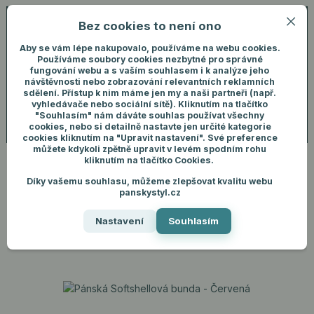
Bez cookies to není ono
0
ks
+420 731 292 460
CZK
0 Kč
(Po-Pá, 8-16 hod.)
Aby se vám lépe nakupovalo, používáme na webu cookies.
Používáme soubory cookies nezbytné pro správné
fungování webu a s vaším souhlasem i k analýze jeho
Menu
Přihlášení
návštěvnosti nebo zobrazování relevantních reklamních
sdělení. Přístup k nim máme jen my a naši partneři (např.
vyhledávače nebo sociální sítě). Kliknutím na tlačítko
"Souhlasím" nám dáváte souhlas používat všechny
Hledat
cookies, nebo si detailně nastavte jen určité kategorie
cookies kliknutím na "Upravit nastavení". Své preference
můžete kdykoli zpětně upravit v levém spodním rohu
kliknutím na tlačítko Cookies.
Díky vašemu souhlasu, můžeme zlepšovat kvalitu webu
Úvod
Pánské oblečení
Bundy
Pánská Softshellová bunda - Červená
panskystyl.cz
Pánská Softshellová bunda -
Nastavení
Souhlasím
Červená