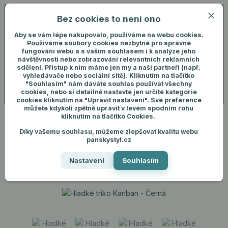
Bez cookies to není ono
0
ks
+420 731 292 460
CZK
0 Kč
(Po-Pá, 8-16 hod.)
Aby se vám lépe nakupovalo, používáme na webu cookies.
Používáme soubory cookies nezbytné pro správné
fungování webu a s vaším souhlasem i k analýze jeho
Menu
Přihlášení
návštěvnosti nebo zobrazování relevantních reklamních
sdělení. Přístup k nim máme jen my a naši partneři (např.
vyhledávače nebo sociální sítě). Kliknutím na tlačítko
"Souhlasím" nám dáváte souhlas používat všechny
Hledat
cookies, nebo si detailně nastavte jen určité kategorie
cookies kliknutím na "Upravit nastavení". Své preference
můžete kdykoli zpětně upravit v levém spodním rohu
kliknutím na tlačítko Cookies.
Díky vašemu souhlasu, můžeme zlepšovat kvalitu webu
Úvod
Pánské oblečení
Trička
Hladké triko Kariban - Černá
panskystyl.cz
Hladké triko Kariban - Černá
Nastavení
Souhlasím