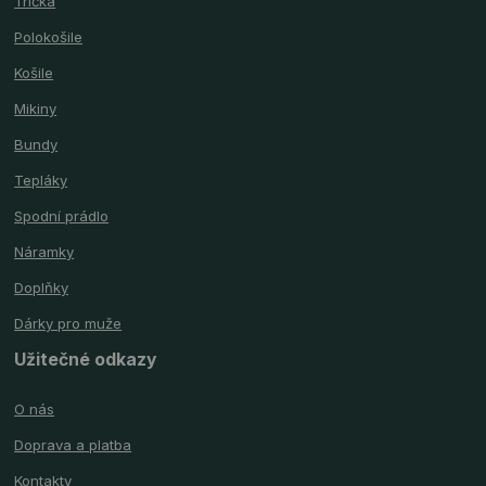
Trička
Polokošile
Košile
Mikiny
Bundy
Tepláky
Spodní prádlo
Náramky
Doplňky
Dárky pro muže
Užitečné odkazy
O nás
Doprava a platba
Kontakty