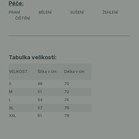
Péče:
PRANÍ
BĚLENÍ
SUŠENÍ
ŽEHLENÍ
ČIŠTĚNÍ
Tabulka velikostí:
VELIKOST
Šířka v cm
Délka v cm
S
48
70
M
51
72
L
54
74
XL
57
76
XXL
61
78