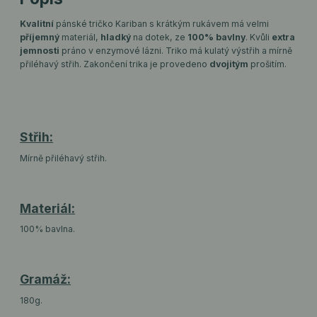
Kvalitní
pánské tričko Kariban s krátkým rukávem má velmi
příjemný
materiál,
hladký
na dotek, ze
100% bavlny
. Kvůli
extra
jemnosti
práno v enzymové lázni. Triko má kulatý výstřih a mírně
přiléhavý střih. Zakončení trika je provedeno
dvojitým
prošitím.
Střih:
Mírně přiléhavý střih.
Materiál:
100% bavlna.
Gramáž:
180g.