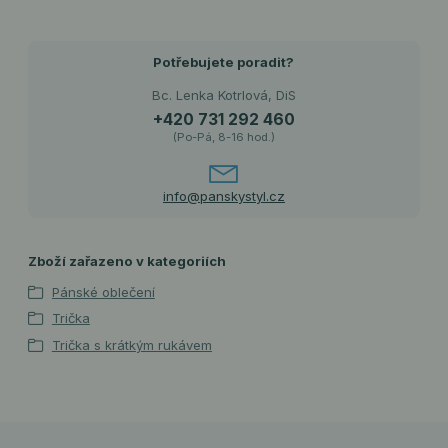
Potřebujete poradit?
Bc. Lenka Kotrlová, DiS
+420 731 292 460
(Po-Pá, 8-16 hod.)
info@panskystyl.cz
Zboží zařazeno v kategoriích
Pánské oblečení
Trička
Trička s krátkým rukávem