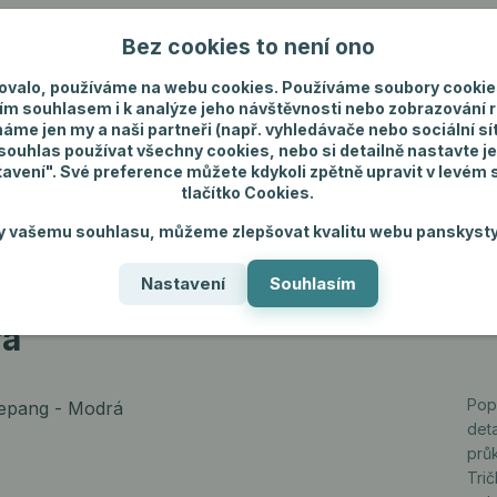
Bez cookies to není ono
Nevíte si rady? Zavolejte.
+420 731 292 4
ovalo, používáme na webu cookies. Používáme soubory cookie
ím souhlasem i k analýze jeho návštěvnosti nebo zobrazování 
máme jen my a naši partneři (např. vyhledávače nebo sociální sítě
uhlas používat všechny cookies, nebo si detailně nastavte je
tavení". Své preference můžete kdykoli zpětně upravit v levém
tlačítko Cookies.
ánské spodní prádlo
Pánské šperky
Dárky p
y vašemu souhlasu, můžeme zlepšovat kvalitu webu panskysty
Nastavení
Souhlasím
á
rá
Popi
deta
průk
Tri