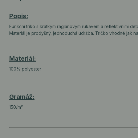
Popis:
Funkční triko s krátkým raglánovým rukávem a reflektivními deta
Materiál je prodyšný, jednoduchá údržba. Tričko vhodné jak na 
Materiál:
100% polyester
Gramáž:
150/m²