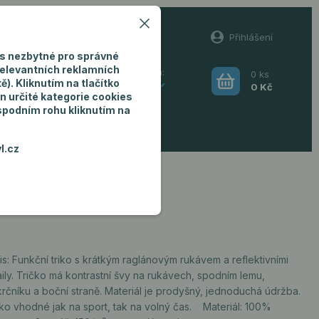
60
Přihlášení
(Po-Pá, 8-16 hod.)
s nezbytné pro správné
relevantních reklamních
0
ks
Hledat
). Kliknutím na tlačítko
CZK
0 Kč
n určité kategorie cookies
 spodním rohu kliknutím na
ro muže
l.cz
s: Funkční triko s krátkým raglánovým rukávem a reflektivními
ily. Tričko má kontrastní švy na rukávech, spodním lemu,
rčníku a boční straně. Materiál je prodyšný, jednoduchá údržba.
čko vhodné jak na sport, tak na volný čas. Materiál: 100%