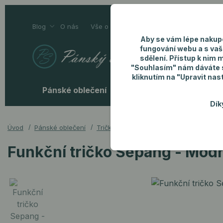
Blog
O nás
Vše o nákupu
Kontakty
Aby se vám lépe nakup
fungování webu a s vaš
sdělení. Přístup k nim 
"Souhlasím" nám dáváte so
kliknutím na "Upravit nas
Pánské oblečení
Pánské doplňky
P
Dík
Úvod
Pánské oblečení
Trička
Funkční tričko Sepang - Modr
Funkční tričko Sepang - Mod