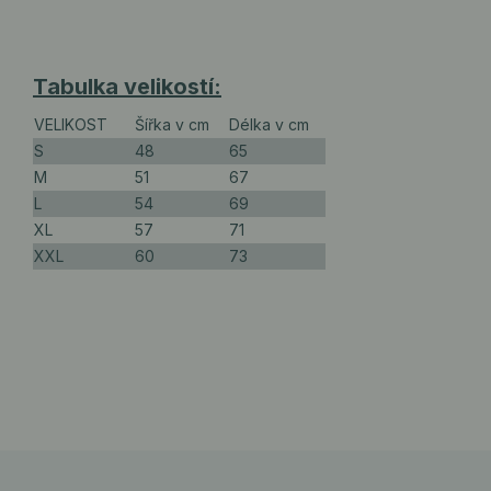
Tabulka velikostí:
VELIKOST
Šířka v cm
Délka v cm
S
48
65
M
51
67
L
54
69
XL
57
71
XXL
60
73