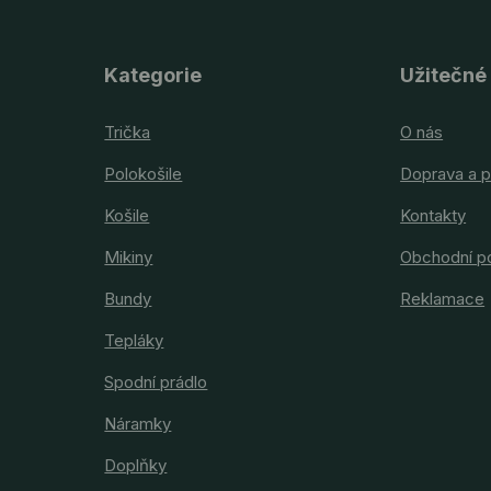
Kategorie
Užitečné
Trička
O nás
Polokošile
Doprava a p
Košile
Kontakty
Mikiny
Obchodní p
Bundy
Reklamace
Tepláky
Spodní prádlo
Náramky
Doplňky