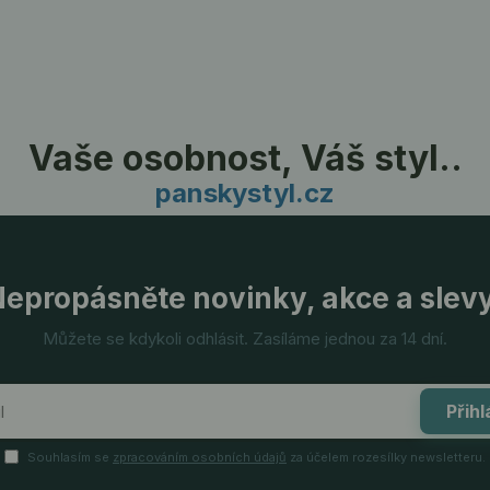
Vaše osobnost, Váš styl..
panskystyl.cz
epropásněte novinky, akce a slev
Můžete se kdykoli odhlásit. Zasíláme jednou za 14 dní.
Přihl
Souhlasím se
zpracováním osobních údajů
za účelem rozesílky newsletteru.