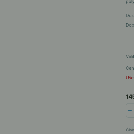
pol
Dos
Dob
Veli
Cen
Ušet
14
Čísl