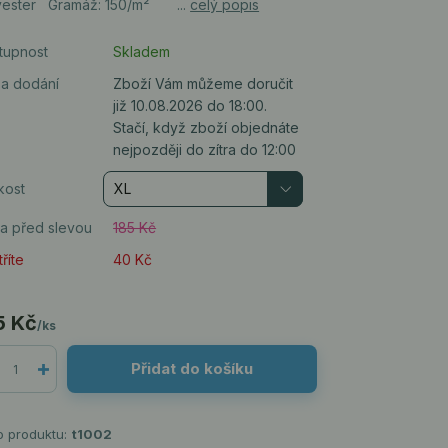
yester Gramáž: 150/m² ...
celý popis
tupnost
Skladem
a dodání
Zboží Vám můžeme doručit
již 10.08.2026 do 18:00.
Stačí, když zboží objednáte
nejpozději do zítra do 12:00
kost
a před slevou
185 Kč
říte
40 Kč
5 Kč
/
ks
Přidat do košíku
o produktu:
t1002