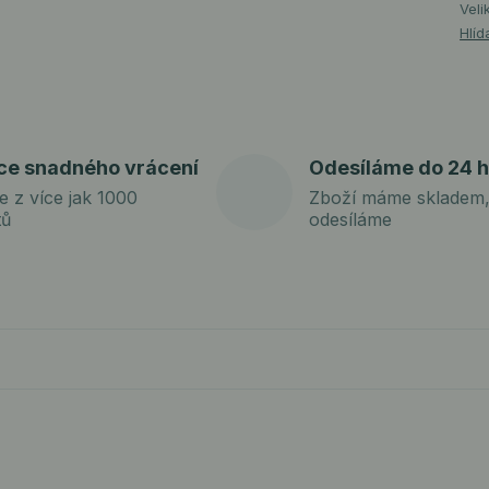
Veli
Hlíd
ce snadného vrácení
Odesíláme do 24 h
e z více jak 1000
Zboží máme skladem,
tů
odesíláme