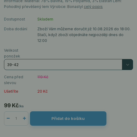
informace: Materiál: 78% Bavlna, 19% Polyamid, 3% Elastan Lem:
Pohodlný převěšený lem Výrobce: Bonastyl
celý popis
Dostupnost
Skladem
Doba dodání
Zboží Vám můžeme doručit již 10.08.2026 do 18:00.
Stačí, když zboží objednáte nejpozději dnes do
12:00
Velikost
ponožek
Cena před
119 Kč
slevou
Ušetříte
20 Kč
99 Kč
/
ks
Přidat do košíku