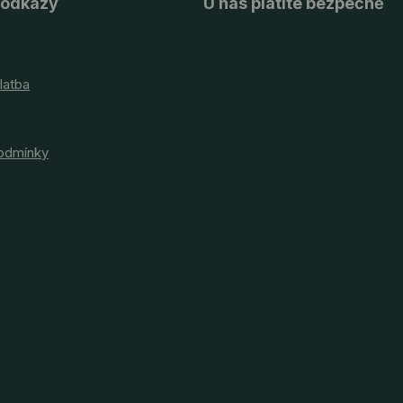
 odkazy
U nás platíte bezpečně
latba
odmínky