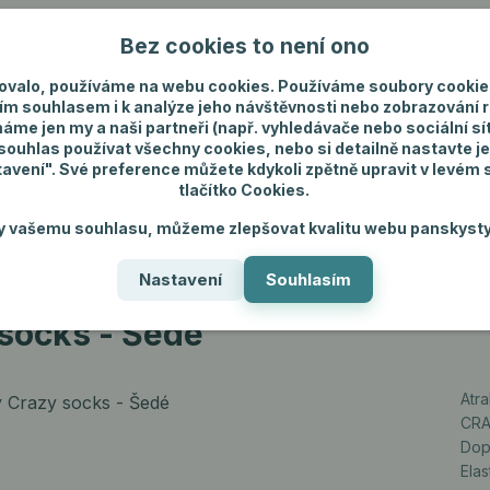
Bez cookies to není ono
Nevíte si rady? Zavolejte.
+420 731 292 4
ovalo, používáme na webu cookies. Používáme soubory cookie
ím souhlasem i k analýze jeho návštěvnosti nebo zobrazování 
máme jen my a naši partneři (např. vyhledávače nebo sociální sítě
uhlas používat všechny cookies, nebo si detailně nastavte je
tavení". Své preference můžete kdykoli zpětně upravit v levém
tlačítko Cookies.
ánské spodní prádlo
Pánské šperky
Dárky p
y vašemu souhlasu, můžeme zlepšovat kvalitu webu panskysty
Nastavení
Souhlasím
y socks - Šedé
socks - Šedé
Atr
CRA
Dop
Ela