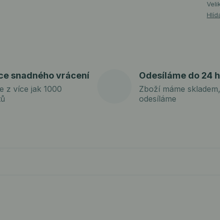
Veli
Hlíd
ce snadného vrácení
Odesíláme do 24 h
e z více jak 1000
Zboží máme skladem,
tů
odesíláme