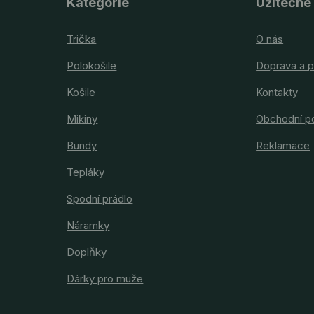
Kategorie
Užitečné
Trička
O nás
Polokošile
Doprava a p
Košile
Kontakty
Mikiny
Obchodní p
Bundy
Reklamace
Tepláky
Spodní prádlo
Náramky
Doplňky
Dárky pro muže