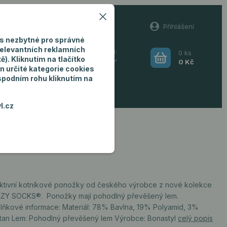
60
Přihlášení
(Po-Pá, 8-16 hod.)
s nezbytné pro správné
relevantních reklamních
0
ks
Hledat
). Kliknutím na tlačítko
CZK
0 Kč
n určité kategorie cookies
 spodním rohu kliknutím na
ro muže
l.cz
aktivní kotníkové ponožky od českého výrobce z nové kolekce
ZY SOCKS®. Ponožky mají pohodlný převěšený lem.
lňkové informace: Materiál: 78% Bavlna, 19% Polyamid, 3%
stan Lem: Pohodlný převěšený lem Výrobce: Bonastyl
celý popis