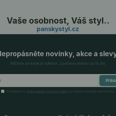
Vaše osobnost, Váš styl..
panskystyl.cz
epropásněte novinky, akce a slev
Můžete se kdykoli odhlásit. Zasíláme jednou za 14 dní.
Přihl
Souhlasím se
zpracováním osobních údajů
za účelem rozesílky newsletteru.