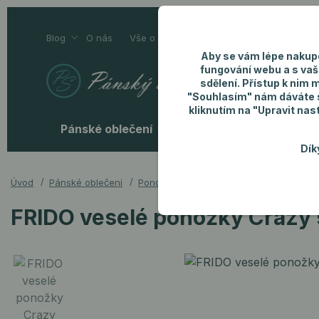
Blog
O nás
Vše o nákupu
Kontakty
Aby se vám lépe nakup
fungování webu a s vaš
sdělení. Přístup k nim 
"Souhlasím" nám dáváte so
kliknutím na "Upravit nas
Pánské oblečení
Pánské doplňky
P
Dík
Úvod
Pánské oblečení
Ponožky
FRIDO veselé ponožky Craz
FRIDO veselé ponožky Crazy 