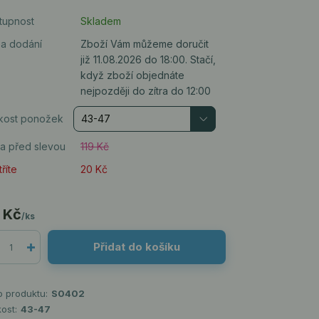
tupnost
Skladem
a dodání
Zboží Vám můžeme doručit
již 11.08.2026 do 18:00. Stačí,
když zboží objednáte
nejpozději do zítra do 12:00
ikost ponožek
a před slevou
119 Kč
říte
20 Kč
 Kč
/
ks
Přidat do košíku
o produktu:
S0402
kost:
43-47