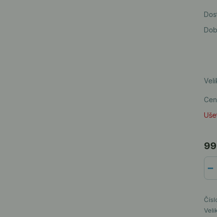
Dos
Dob
Vel
Cen
Ušet
99
Čísl
Veli