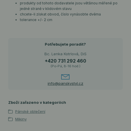
produkty od tohoto dodavatele jsou většinou měřené po
jedné straně v klidovém stavu
chcete-li získat obvod, číslo vynásobte dvěma
tolerance +/- 2 cm
Potřebujete poradit?
Bc. Lenka Kotrlová, DiS
+420 731 292 460
(Po-Pá, 8-16 hod.)
info@panskystyl.cz
Zboží zařazeno v kategoriích
Pánské oblečení
Mikiny