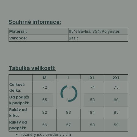
Souhrné informace:
Materiál:
65% Bavlna, 35% Polyester.
Výrobce:
Basic
Tabulka velikostí:
M
L
XL
2XL
Celková
72
73
74
75
délka:
Od podpží
55
56
58
60
k podpaží:
Rukáv od
82
83
84
85
krku:
Rukáv od
56
57
58
59
podpáží:
rozměry jsou uvedeny v cm