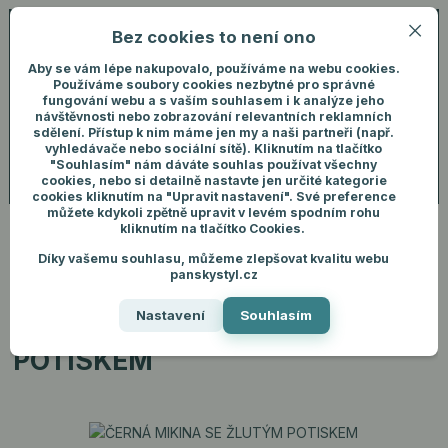
Bez cookies to není ono
0
ks
+420 731 292 460
CZK
0 Kč
(Po-Pá, 8-16 hod.)
Aby se vám lépe nakupovalo, používáme na webu cookies.
Používáme soubory cookies nezbytné pro správné
fungování webu a s vaším souhlasem i k analýze jeho
Menu
Přihlášení
návštěvnosti nebo zobrazování relevantních reklamních
sdělení. Přístup k nim máme jen my a naši partneři (např.
vyhledávače nebo sociální sítě). Kliknutím na tlačítko
"Souhlasím" nám dáváte souhlas používat všechny
Hledat
cookies, nebo si detailně nastavte jen určité kategorie
cookies kliknutím na "Upravit nastavení". Své preference
můžete kdykoli zpětně upravit v levém spodním rohu
kliknutím na tlačítko Cookies.
Díky vašemu souhlasu, můžeme zlepšovat kvalitu webu
Úvod
Pánské oblečení
Mikiny
ČERNÁ MIKINA SE ŽLUTÝM
panskystyl.cz
POTISKEM
Nastavení
Souhlasím
ČERNÁ MIKINA SE ŽLUTÝM
POTISKEM